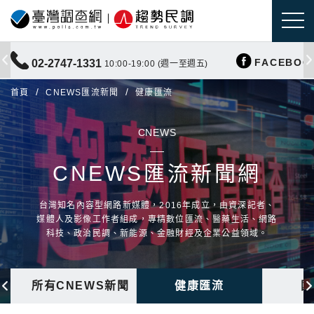
FACEBOO
02-2747-1331
10:00-19:00 (週一至週五)
首頁
CNEWS匯流新聞
健康匯流
CNEWS
CNEWS匯流新聞網
台灣知名內容型網路新媒體，2016年成立，由資深記者、
媒體人及影像工作者組成，專精數位匯流、醫藥生活、網路
科技、政治民調、新能源、金融財經及企業公益領域。
所有CNEWS新聞
健康匯流
國