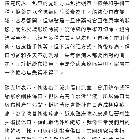
陳克琦說，包莖的處理方式包括觀察、擦藥和手術三
種，擦藥是以塗抹類固醇藥膏為主，能夠使包皮變
鬆、容易翻開，但缺點是一旦停藥就會回復原本的狀
態；而包皮環形切除術，從傳統的手術刀切除、縫合
進展至今，已經有多種方式可以處理，包括：雷射手
術、包皮槍手術等，但不論何種方式，術後疼痛、傷
口照顧和多天不能洗澡，是每個病人都要面對的問
題，回診拆紗布換藥，更是令病患疼痛尖叫，家屬在
一旁擔心焦急得不得了。
陳克琦表示，術後為了減少傷口流血，會用紗布或彈
繃緊緊綑住傷口，但因為有血水滲出液，所以傷口會
與布料產生沾黏，拆除時便會撕扯傷口造成極度疼
痛。為了改善術後疼痛，近來臨床改以皮膚黏著劑塗
抹術後傷口，藉此取代外科縫線，就像平常我們用的
快乾膠一樣，可以迅速黏合傷口。美國研究報告指