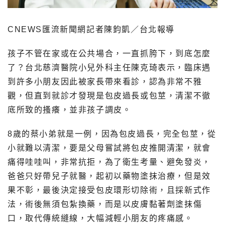
CNEWS匯流新聞網記者陳鈞凱／台北報導
孩子不管在家或在公共場合，一直抓胯下，到底怎麼
了？台北慈濟醫院小兒外科主任陳克琦表示，臨床遇
到許多小朋友因此被家長帶來看診，認為非常不雅
觀，但直到就診才發現是包皮過長或包莖，清潔不徹
底所致的搔癢，並非孩子調皮。
8歲的蔡小弟就是一例，因為包皮過長，完全包莖，從
小就難以清潔，要是父母嘗試將包皮推開清潔，就會
痛得哇哇叫，非常抗拒，為了衛生考量、避免發炎，
爸爸只好帶兒子就醫，起初以藥物塗抹治療，但是效
果不彰，最後決定接受包皮環形切除術，且採新式作
法，術後無須包紮換藥，而是以皮膚黏著劑塗抹傷
口，取代傳統縫線，大幅減輕小朋友的疼痛感。