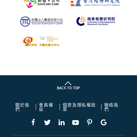
關於我
會員權
個資及隱私權政
聯絡我
們
益
策
們