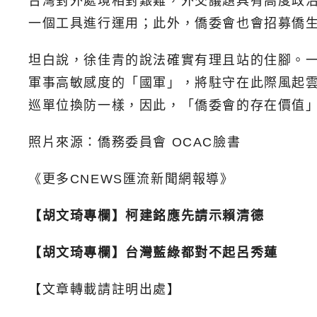
台灣對外處境相對艱難，外交議題具有高度政
一個工具進行運用；此外，僑委會也會招募僑
坦白說，徐佳青的說法確實有理且站的住腳。
軍事高敏感度的「國軍」，將駐守在此際風起
巡單位換防一樣，因此，「僑委會的存在價值
照片來源：僑務委員會 OCAC臉書
《更多CNEWS匯流新聞網報導》
【胡文琦專欄】柯建銘應先請示賴清德
【胡文琦專欄】台灣藍綠都對不起呂秀蓮
【文章轉載請註明出處】