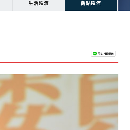
生活匯流
觀點匯流