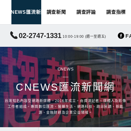
CNEWS匯流新聞
調查新聞
調查評論
調查指標
02-2747-1331
F
10:00-19:00 (週一至週五)
CNEWS
CNEWS匯流新聞網
台灣知名內容型網路新媒體，2016年成立，由資深記者、媒體人及影像
工作者組成，專精數位匯流、醫藥生活、網路科技、政治民調、新能
源、金融財經及企業公益領域。