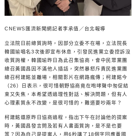
CNEWS匯流新聞網記者李承值／台北報導
立法院日前總質詢時，因部分立委不在場，立法院長
韓國瑜唱名3次後即宣布休息，引發民進黨立委控訴沒
收質詢權，韓國瑜昨日為此召集協商，會中民眾黨團
總召黃國昌因不滿他人插話，突然暴怒斥責民進黨團
總召柯建銘並離場，相關影片在網路瘋傳；柯建銘今
（26）日表示，很可惜朝野協商竟在咆哮聲中匆促結
束又失焦，本希望透過理性對話、解決問題，但有人
心理素質永不改變，是很可惜的，難道要吵兩年？
柯建銘還原昨日協商過程，指出下午在討論他的提案
時，黃國昌發言問及若有人書面質詢，是不是也要
等？因為自己是提案人，用6秒講了18個字回應黃國