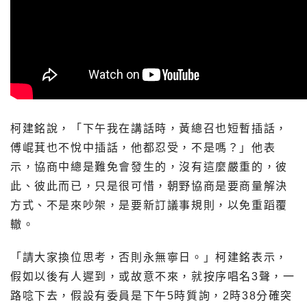
柯建銘說，「下午我在講話時，黃總召也短暫插話，
傅崐萁也不悅中插話，他都忍受，不是嗎？」他表
示，協商中總是難免會發生的，沒有這麼嚴重的，彼
此、彼此而已，只是很可惜，朝野協商是要商量解決
方式、不是來吵架，是要新訂議事規則，以免重蹈覆
轍。
「請大家換位思考，否則永無寧日。」柯建銘表示，
假如以後有人遲到，或故意不來，就按序唱名3聲，一
路唸下去，假設有委員是下午5時質詢，2時38分確突