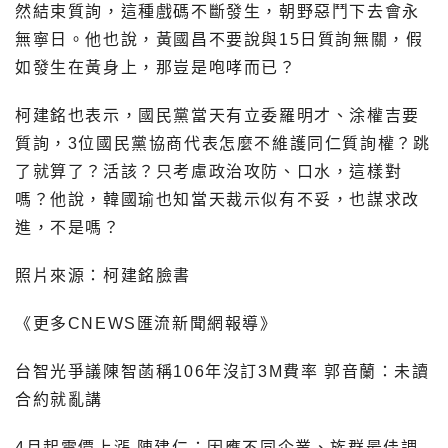
然結束質詢，這種戲碼不斷發生，朝野惡鬥下去會永
無寧日。他也說，黃國昌不要說與15日質詢無關，假
如發生在黃身上，那豈是咆哮而已？
柯建銘也表示，國民黨當天有立委羅明才、涂權吉要
質詢，3位國民黨協商代表怎麼不維護同仁質詢權？跳
了就算了？活該？只考慮政治攻防、口水，這樣對
嗎？他說，韓國瑜也知當天裁示似有不妥，也謀求改
進，不是嗎？
照片來源：柯建銘臉書
《更多CNEWS匯流新聞網報導》
台智光爭議陳智菡稱106年沒訂3M費率 郭音蘭：未讀
合約就亂講
4月起電價上漲 陳建仁：因應不同企業、族群最佳調