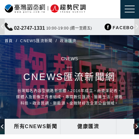
FACEBOO
02-2747-1331
10:00-19:00 (週一至週五)
首頁
CNEWS匯流新聞
政治匯流
CNEWS
CNEWS匯流新聞網
台灣知名內容型網路新媒體，2016年成立，由資深記者、
媒體人及影像工作者組成，專精數位匯流、醫藥生活、網路
科技、政治民調、新能源、金融財經及企業公益領域。
所有CNEWS新聞
健康匯流
國