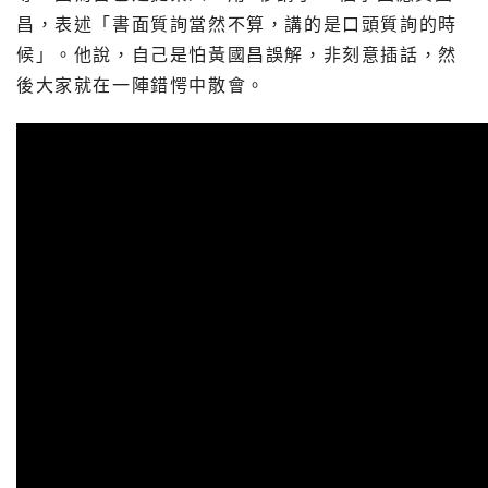
昌，表述「書面質詢當然不算，講的是口頭質詢的時
候」。他說，自己是怕黃國昌誤解，非刻意插話，然
後大家就在一陣錯愕中散會。