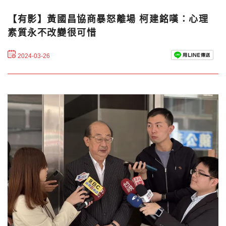
【有影】黃國昌協商暴怒離場 柯建銘嘆：心理
素質永不改變很可惜
2024-03-26