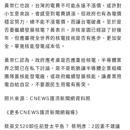
黃崇仁也說，台灣的電費不可能永遠不漲價，或許對
小生意來說，會感受到電費調漲，但政府也有為電價
穩定努力，總不能不漲電價，而讓台電破產。至於是
否要繼續發展核電？黃表示，非核家園已經談了好幾
年，但應審視全世界的核電技術是否有進步、更加安
全，畢竟核能發電成本低。
黃崇仁認為，政府應考慮是否應重拾核電，半導體業
界之間已在私下討論，是不是乾脆讓半導體企業組織
團隊蓋核能發電廠，或政府繼續發展核能，讓產業用
電自給自足，不要跟民生用電有衝突。
照片來源：CNEWS匯流新聞網資料照
《更多CNEWS匯流新聞網報導》
蔡英文520卸任前登太平島？ 蔡明彥：2因素不建議