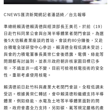
CNEWS匯流新聞網記者潘語綺／台北報導
準總統賴清德賴清德與經濟部長王美花，於前（19）
日赴竹科同業公會與台灣半導體業者閉門會談，為選
後5大信賴產業座談的首站，會談約80分鐘後，又赴
台積電全球研發中心參訪，賴清德全程低調未受訪；
與會的力積電董事長黃崇仁會後透露，電價、綠能等
問題都有討論到，並表示政府朝非核家園目標已多
年，不過並非一成不變，目前可檢視核電技術的安全
性，重新考慮使用核電。
賴清德前日赴竹科與產業大老閉門會談，全程低調未
受訪。根據黃崇仁轉述，會中賴清德盼繼續支持半導
體業，例如綠能、水電及土地等半導體業面對的問
題，政府會盡全力支持，另如碳、氟等規定嚴格的產