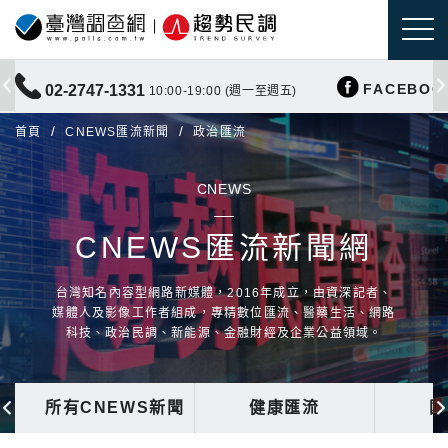
FACEBOO
02-2747-1331
10:00-19:00 (週一至週五)
首頁
CNEWS匯流新聞
政治匯流
CNEWS
CNEWS匯流新聞網
台灣知名內容型網路新媒體，2016年成立，由資深記者、
媒體人及影像工作者組成，專精數位匯流、醫藥生活、網路
科技、政治民調、新能源、金融財經及企業公益領域。
所有CNEWS新聞
健康匯流
國