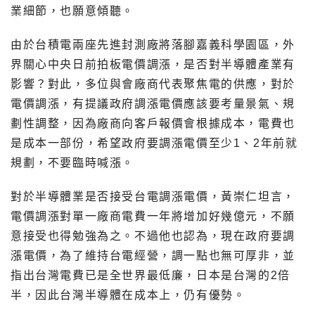
業細節，也願意傾聽。
由於台積電兩座先進封測廠將落腳嘉義科學園區，外
界關心中央日前拍板電價調漲，是否對半導體產業有
影響？對此，多位與會廠商代表聚焦電的供應，對於
電價調漲，有提議政府調漲電價應該要考量景氣、規
劃性調整，因為廠商向客戶報價會根據成本，電費也
是成本一部份，希望政府要調漲電價至少1、2年前就
規劃，不要臨時喊漲。
對於半導體業是否接受台電調漲電價，黃崇仁坦言，
電價調漲對單一廠商電費一年將增加好幾億元，不願
意接受也得勉強為之。不過他也認為，現在政府要調
漲電價，為了維持台電經營，調一點也無可厚非，並
指出台灣電費已是全世界最低廉，日本是台灣的2倍
半，因此台灣半導體在成本上，仍有優勢。