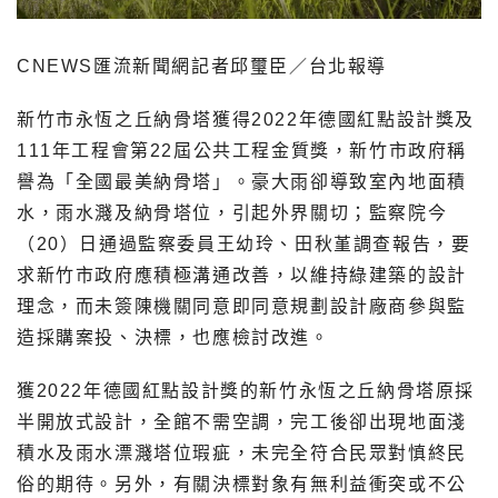
CNEWS匯流新聞網記者邱璽臣／台北報導
新竹市永恆之丘納骨塔獲得2022年德國紅點設計獎及
111年工程會第22屆公共工程金質獎，新竹市政府稱
譽為「全國最美納骨塔」。豪大雨卻導致室內地面積
水，雨水濺及納骨塔位，引起外界關切；監察院今
（20）日通過監察委員王幼玲、田秋堇調查報告，要
求新竹市政府應積極溝通改善，以維持綠建築的設計
理念，而未簽陳機關同意即同意規劃設計廠商參與監
造採購案投、決標，也應檢討改進。
獲2022年德國紅點設計獎的新竹永恆之丘納骨塔原採
半開放式設計，全館不需空調，完工後卻出現地面淺
積水及雨水漂濺塔位瑕疵，未完全符合民眾對慎終民
俗的期待。另外，有關決標對象有無利益衝突或不公