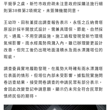
平競爭之虞，新竹市政府疏未注意政府採購法施行細
則第38條第2項規定，未簽陳機關同意。
王幼玲、田秋堇提出調查報告表示，永恆之丘納骨塔
原設計採半開放式設計，需兼具環保、節能、自然採
光、通風、不用空調設施。施工過程發現受新竹環境
氣候影響，雨水經風勢飛濺入內，雖已辦理變更設計
改善，但完工後仍出現地面淺積水及雨水漂濺塔位的
瑕疵。
調查委員實地履勘發現，在風勢大時確有雨水漂濺塔
位表面的情形，但塔位內部未受影響。據監院實施問
卷訪查結果，接受問卷調查的申請民眾有部分表示，
會因此改變登記申請意願，顯示仍未完全符合民眾對
慎終民俗的期待。