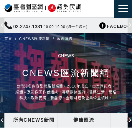
FACEBOO
02-2747-1331
10:00-19:00 (週一至週五)
首頁
CNEWS匯流新聞
政治匯流
CNEWS
CNEWS匯流新聞網
台灣知名內容型網路新媒體，2016年成立，由資深記者、
媒體人及影像工作者組成，專精數位匯流、醫藥生活、網路
科技、政治民調、新能源、金融財經及企業公益領域。
所有CNEWS新聞
健康匯流
國