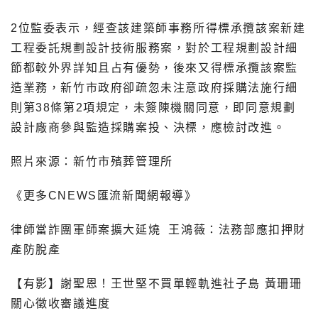
2位監委表示，經查該建築師事務所得標承攬該案新建
工程委託規劃設計技術服務案，對於工程規劃設計細
節都較外界詳知且占有優勢，後來又得標承攬該案監
造業務，新竹市政府卻疏忽未注意政府採購法施行細
則第38條第2項規定，未簽陳機關同意，即同意規劃
設計廠商參與監造採購案投、決標，應檢討改進。
照片來源：新竹市殯葬管理所
《更多CNEWS匯流新聞網報導》
律師當詐團軍師案擴大延燒 王鴻薇：法務部應扣押財
產防脫產
【有影】謝聖恩！王世堅不買單輕軌進社子島 黃珊珊
關心徵收審議進度