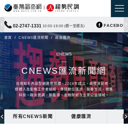
FACEBOO
02-2747-1331
10:00-19:00 (週一至週五)
首頁
CNEWS匯流新聞
政治匯流
CNEWS
CNEWS匯流新聞網
台灣知名內容型網路新媒體，2016年成立，由資深記者、
媒體人及影像工作者組成，專精數位匯流、醫藥生活、網路
科技、政治民調、新能源、金融財經及企業公益領域。
所有CNEWS新聞
健康匯流
國