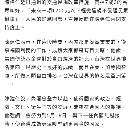
陳建仁近日通過的交通違規改革措施，高達7成3的民
眾叫好，「未來十項1200元以下輕微違規不受理民眾
檢舉」，人民的好感回應，直接反映在陳建仁內閣支
持度上。
陳建仁表示，在這段時間，內閣都是兢兢業業的，從
事福國利民的工作，成績大家都是有目共睹。他說，
美國傳統基金會對於自由經濟的評比，台灣在世界排
名第四，是歷史上最好的成績，而且在美、加等國智
庫，所做人類自由排名，台灣在世界的排名是亞洲第
一。
陳建仁說，內閣會全力以赴，使得國家的政治、經
濟、文化、衛生等等的發展，能夠符合國人的期待。
他強調，會努力到5月19日，與下一任內閣無縫接
軌，使台灣成為更溫暖堅韌更富強的國家。