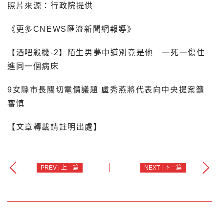
照片來源：行政院提供
《更多CNEWS匯流新聞網報導》
【酒吧殺機-2】陌生男夢中道別竟是他 一死一傷住
進同一個病床
9女縣市長關切電價議題 盧秀燕將代表向中央提案籲
審慎
【文章轉載請註明出處】
PREV | 上一篇
NEXT | 下一篇