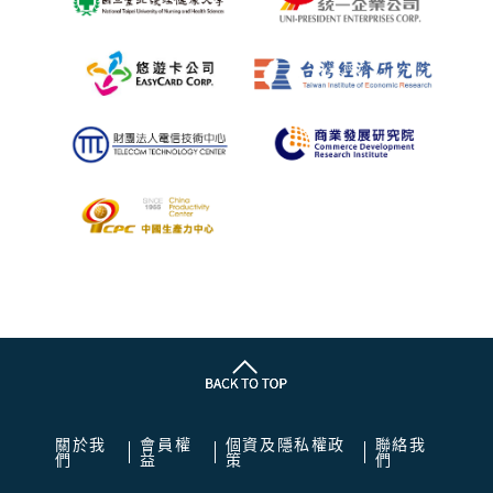
關於我
會員權
個資及隱私權政
聯絡我
們
益
策
們