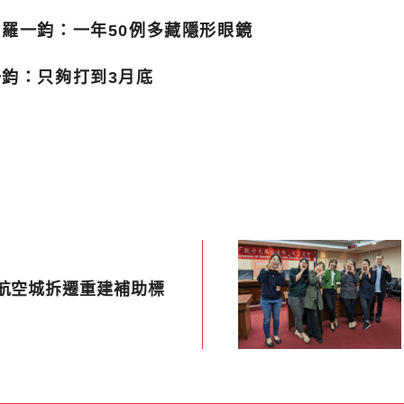
！羅一鈞：一年50例多藏隱形眼鏡
一鈞：只夠打到3月底
園航空城拆遷重建補助標