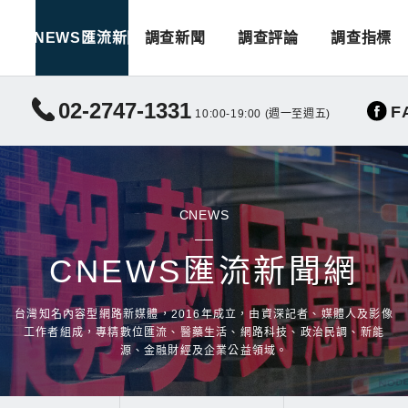
CNEWS匯流新聞
調查新聞
調查評論
調查指標
02-2747-1331
F
10:00-19:00 (週一至週五)
CNEWS
CNEWS匯流新聞網
台灣知名內容型網路新媒體，2016年成立，由資深記者、媒體人及影像
工作者組成，專精數位匯流、醫藥生活、網路科技、政治民調、新能
源、金融財經及企業公益領域。