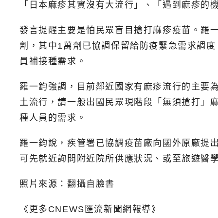
「日本麻疹其實沒有大流行」、「遇到麻疹的
發言提醒主要是怕民眾盲目搶打麻疹疫苗。羅一
劑，其中1萬劑已協調保留給防疫緊急需求調度
員補接種需求。
羅一鈞強調，目前鄰近國家有麻疹流行的主要
土流行，請一般出國民眾現階段「無須搶打」
種人員的需求。
羅一鈞說，疾管署已協調疫苗廠向國外原廠提
可先就近詢問附近院所供應狀況、或至旅遊醫
照片來源：翻攝自臉書
《更多CNEWS匯流新聞網報導》