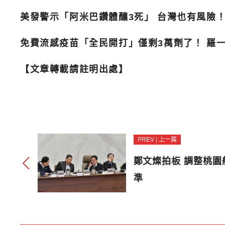
美發警示「阿米巴鑽體釀3死」 台灣也有風險
免費流感疫苗「全民開打」僅剩3萬劑了！ 羅
【文章轉載請註明出處】
PREV | 上一篇
鄭文燦拍板 調整桃
準