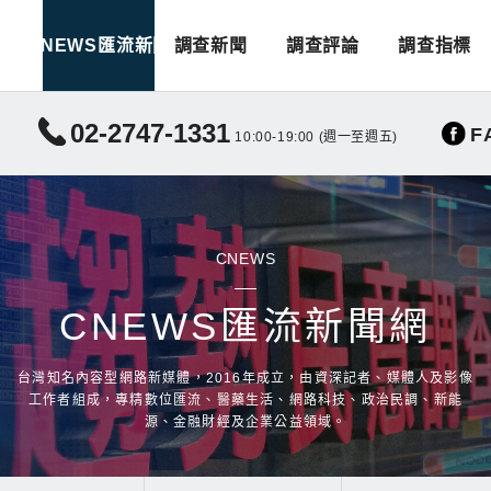
CNEWS匯流新聞
調查新聞
調查評論
調查指標
02-2747-1331
F
10:00-19:00 (週一至週五)
CNEWS
CNEWS匯流新聞網
台灣知名內容型網路新媒體，2016年成立，由資深記者、媒體人及影像
工作者組成，專精數位匯流、醫藥生活、網路科技、政治民調、新能
源、金融財經及企業公益領域。