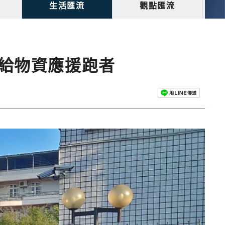
生活匯流
觀點匯流
給物資應援跑者