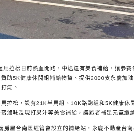
半程馬拉松日前熱血開跑，中途還有美食補給，讓參
贊助5K健康休閒組補給物資、提供2000支永慶加
油打氣。
拉松，設有21K半馬組、10K路跑組和5K健康休
蜂蜜滷味及現打果汁等美食補給，讓跑者補足元氣繼
永義房屋台南區經管會設立的補給站，永慶不動產台