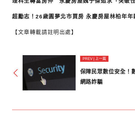
理科生轉當房仲 永慶房屋魏子傑追求「突破
超勵志！26歲圓夢北市買房 永慶房屋林柏年年薪
【文章轉載請註明出處】
PREV | 上一篇
保障民眾數位安全！
網路詐騙