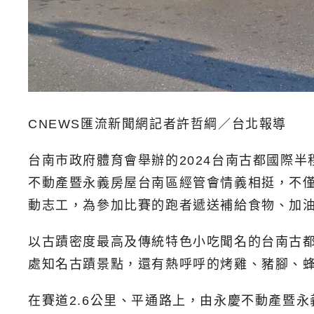
CNEWS匯流新聞網記者許哲綱／台北報導
台南市政府體育會舉辦的2024台南古都國際
不動產暨永義房屋台南區經管會情義相挺，不僅
動志工，為參加比賽的跑者遞送補給食物、加
以古蹟密度最高及傳統特色小吃聞名的台南古都馬
處知名古蹟景點，還有熱呼呼的烤雞、豬腳、
在賽道2.6公里、平通路上，由永慶不動產暨