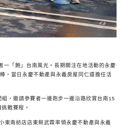
賽者一「飽」台南風光。長期關注在地活動的永慶
油棒，當日永慶不動產與永義房屋同仁還擔任活
閒組，邀請參賽者一邊跑步一邊沿路欣賞台南15
續挑戰賽程。
南小東南紡店店東蔡武霖率領永慶不動產與永義