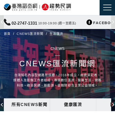
FACEBOO
02-2747-1331
10:00-19:00 (週一至週五)
首頁
CNEWS匯流新聞
生活匯流
CNEWS
CNEWS匯流新聞網
台灣知名內容型網路新媒體，2016年成立，由資深記者、
媒體人及影像工作者組成，專精數位匯流、醫藥生活、網路
科技、政治民調、新能源、金融財經及企業公益領域。
所有CNEWS新聞
健康匯流
國