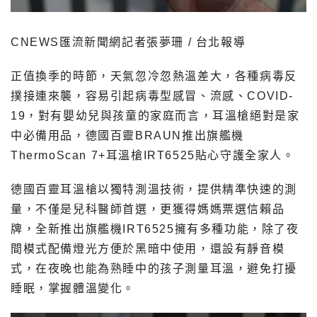
CNEWS匯流新聞網記者張夢珊 / 台北報導
正值換季的時節，天氣忽冷忽熱溫差大，各種病毒反
撲接連來襲，容易引起病毒型感冒、流感、COVID-
19，對有嬰幼兒與孩童的家庭而言，耳溫槍絕對是家
中必備用品，德國百靈BRAUN推出旗艦機
ThermoScan 7+耳溫槍IRT6525貼心守護全家人。
德國百靈耳溫槍以獨特測溫技術，提供精準快速的測
量，不僅是兒科醫師首選，更獲得媽媽票選信賴品
牌，全新推出旗艦機IRT6525擁有多種功能，除了夜
間模式配備燈光方便於黑暗中使用，還設有靜音模
式，在夜晚也能為熟睡中的孩子測量耳溫，避免打擾
睡眠，掌握體溫變化。