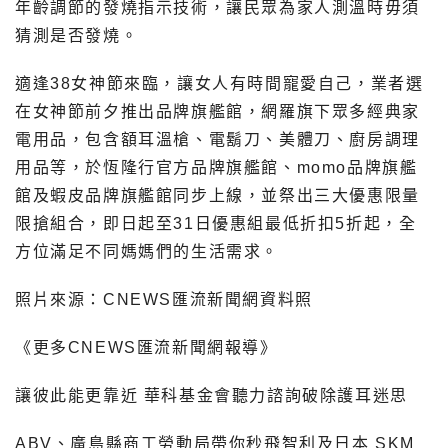
年齡調節的發燒指示技術，讓民眾為家人測溫時毋須
猜測是否發燒。
適逢38女神節來臨，讓女人有時間寵愛自己，業者選
在女神節前夕推出品牌旗艦館，網羅旗下眾多經典家
電用品，包含額耳溫槍、電鬍刀、美體刀、廚房調理
用品等，於恆隆行官方品牌旗艦館、momo品牌旗艦
館及蝦皮品牌旗艦館同步上線，並祭出三大優惠限量
限搶組合，即日起至31日優惠組最低折扣5折起，全
方位滿足不同媽媽們的生活需求。
照片來源：CNEWS匯流新聞網資料照
《更多CNEWS匯流新聞網報導》
讓彼此能更靠近 華科基金會聽力諮詢破除護耳迷思
ABV、廣島縣商工勞動局帶你秒飛智利及日本 SKM