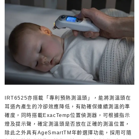
IRT6525亦搭載「專利預熱測溫頭」，能將測溫頭在
耳道內產生的冷卻效應降低，有助確保連續測溫的準
確度，同時搭載ExacTemp位置偵測器，可根據指示
燈及提示聲，確定測溫頭是否放在正確的測溫位置，
除此之外具有AgeSmartTM年齡選擇功能，採用可隨