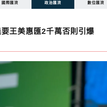
國際匯流
政治匯流
數位匯流
義要王美惠匯2千萬否則引爆