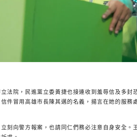
炸立法院，民進黨立委黃捷也接連收到羞辱信及多封
信件冒用高雄市長陳其邁的名義，揚言在她的服務處
，立刻向警方報案，也請同仁們務必注意自身安全。