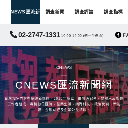
CNEWS匯流新聞
調查新聞
調查評論
調查指標
02-2747-1331
F
10:00-19:00 (週一至週五)
CNEWS
CNEWS匯流新聞網
台灣知名內容型網路新媒體，2016年成立，由資深記者、媒體人及影像
工作者組成，專精數位匯流、醫藥生活、網路科技、政治民調、新能
源、金融財經及企業公益領域。