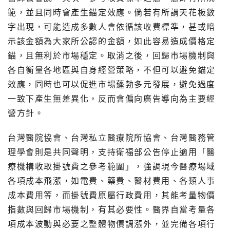
範，並且同時會產生錨定效應。倘若有所謂天花板數
字出現，可能造成多數人會依循該收費標準，甚或暗
示該金額為大家所公認的金額，如此容易造成價格定
錨，且無利於市場穩定。取消之後，回歸市場機制與
各自衡量各地區與自身經營策略，不但可以避免錨定
效應，同時也可以促進市場蓬勃多元發展，避免過度
一致下產生無差異化，反而會偏向廣告導向為主要經
營方針。
台灣醫院協會、台灣私立醫療院所協會、台灣醫務管
理學會則是共同聲明，支持衛福部公告停止適用「醫
療機構收取掛號費之參考範圍」，強調現今醫療場域
各項成本飛漲，如電費、藥費、醫材費用、各類人事
成本費用等，而掛號費原屬行政費用，其能考量物價
指數與回歸市場機制，有其必要性。醫界自當考量各
項成本波動與必要之整體物價調漲外，並完備各項行