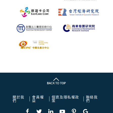
關於我
會員權
個資及隱私權政
聯絡我
們
益
策
們