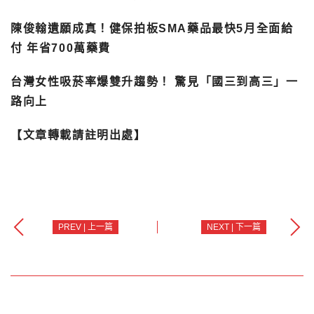
陳俊翰遺願成真！健保拍板SMA藥品最快5月全面給
付 年省700萬藥費
台灣女性吸菸率爆雙升趨勢！ 驚見「國三到高三」一
路向上
【文章轉載請註明出處】
PREV | 上一篇
NEXT | 下一篇