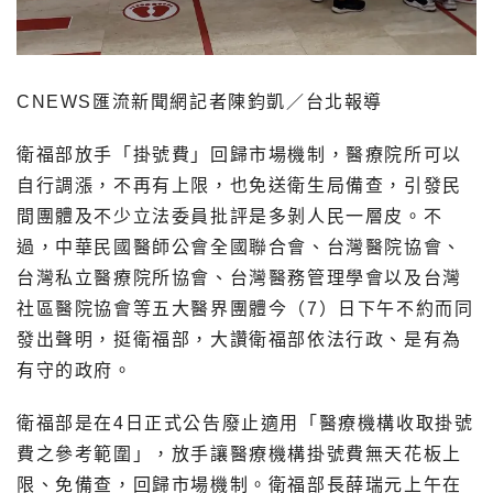
CNEWS匯流新聞網記者陳鈞凱／台北報導
衛福部放手「掛號費」回歸市場機制，醫療院所可以
自行調漲，不再有上限，也免送衛生局備查，引發民
間團體及不少立法委員批評是多剝人民一層皮。不
過，中華民國醫師公會全國聯合會、台灣醫院協會、
台灣私立醫療院所協會、台灣醫務管理學會以及台灣
社區醫院協會等五大醫界團體今（7）日下午不約而同
發出聲明，挺衛福部，大讚衛福部依法行政、是有為
有守的政府。
衛福部是在4日正式公告廢止適用「醫療機構收取掛號
費之參考範圍」，放手讓醫療機構掛號費無天花板上
限、免備查，回歸市場機制。衛福部長薛瑞元上午在