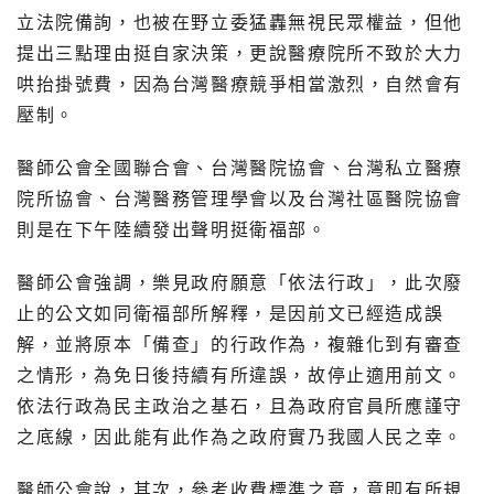
立法院備詢，也被在野立委猛轟無視民眾權益，但他
提出三點理由挺自家決策，更說醫療院所不致於大力
哄抬掛號費，因為台灣醫療競爭相當激烈，自然會有
壓制。
醫師公會全國聯合會、台灣醫院協會、台灣私立醫療
院所協會、台灣醫務管理學會以及台灣社區醫院協會
則是在下午陸續發出聲明挺衛福部。
醫師公會強調，樂見政府願意「依法行政」，此次廢
止的公文如同衛福部所解釋，是因前文已經造成誤
解，並將原本「備查」的行政作為，複雜化到有審查
之情形，為免日後持續有所違誤，故停止適用前文。
依法行政為民主政治之基石，且為政府官員所應謹守
之底線，因此能有此作為之政府實乃我國人民之幸。
醫師公會說，其次，參考收費標準之意，意即有所規