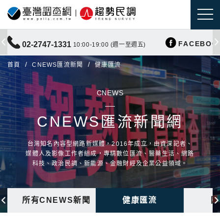
FACEBOO
02-2747-1331
10:00-19:00 (週一至週五)
首頁
CNEWS匯流新聞
健康匯流
CNEWS
CNEWS匯流新聞網
台灣知名內容型網路新媒體，2016年成立，由資深記者、
媒體人及影像工作者組成，專精數位匯流、醫藥生活、網路
科技、政治民調、新能源、金融財經及企業公益領域。
所有CNEWS新聞
健康匯流
國