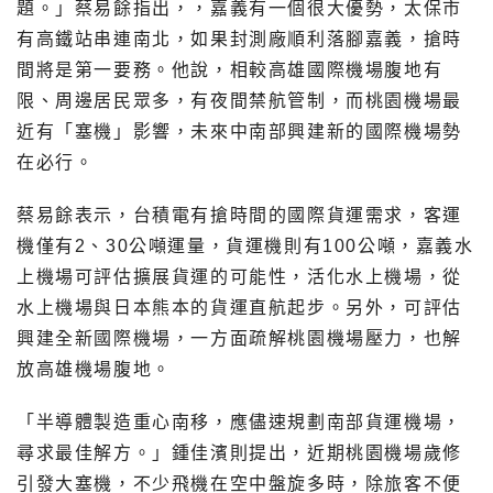
題。」蔡易餘指出，，嘉義有一個很大優勢，太保市
有高鐵站串連南北，如果封測廠順利落腳嘉義，搶時
間將是第一要務。他說，相較高雄國際機場腹地有
限、周邊居民眾多，有夜間禁航管制，而桃園機場最
近有「塞機」影響，未來中南部興建新的國際機場勢
在必行。
蔡易餘表示，台積電有搶時間的國際貨運需求，客運
機僅有2、30公噸運量，貨運機則有100公噸，嘉義水
上機場可評估擴展貨運的可能性，活化水上機場，從
水上機場與日本熊本的貨運直航起步。另外，可評估
興建全新國際機場，一方面疏解桃園機場壓力，也解
放高雄機場腹地。
「半導體製造重心南移，應儘速規劃南部貨運機場，
尋求最佳解方。」鍾佳濱則提出，近期桃園機場歲修
引發大塞機，不少飛機在空中盤旋多時，除旅客不便