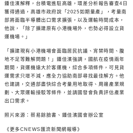
鍾佳濱解釋，台積電進駐高雄，環差分析報告審查4日
獲得通過，高雄市政府說「2025如期量產」，考量南
部將面臨半導體出口需求擴張，以及運輸時間成本，
他說，「除了擴建原有小港機場外，也勢必得設立貨
運機場。」
「擴建現有小港機場會面臨居民抗議、宵禁時間、腹
地不足等難解問題！」鍾佳濱強調，國航在疫情兩年
期間，貨運機遠大於客運機，綜合多項條件，可見貨
運需求只增不減，應全力協助南部尋找最佳解方。他
也建請，交通部盡快綜合考量用地取得、周邊產業規
劃、大眾運輸接駁等條件，並請國發會負責評估產業
出口需求。
照片來源：蔡易餘臉書、鍾佳濱國會辦公室
《更多CNEWS匯流新聞網報導》