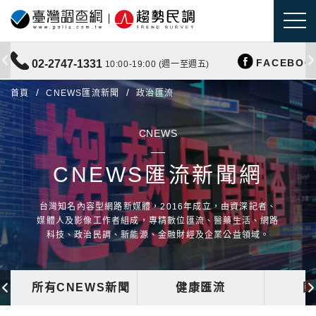
FACEBOO
02-2747-1331
10:00-19:00 (週一至週五)
首頁
CNEWS匯流新聞
政治匯流
CNEWS
CNEWS匯流新聞網
台灣知名內容型網路新媒體，2016年成立，由資深記者、
媒體人及影像工作者組成，專精數位匯流、醫藥生活、網路
科技、政治民調、新能源、金融財經及企業公益領域。
所有CNEWS新聞
健康匯流
國