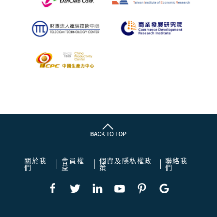
關於我
會員權
個資及隱私權政
聯絡我
們
益
策
們