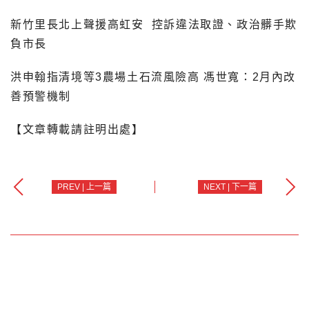
新竹里長北上聲援高虹安 控訴違法取證、政治髒手欺
負市長
洪申翰指清境等3農場土石流風險高 馮世寬：2月內改
善預警機制
【文章轉載請註明出處】
PREV | 上一篇
NEXT | 下一篇