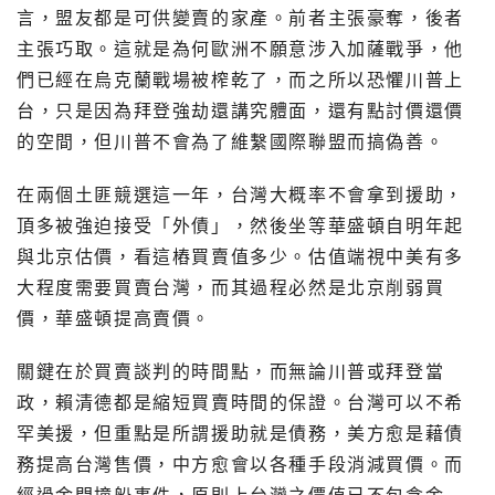
言，盟友都是可供變賣的家產。前者主張豪奪，後者
主張巧取。這就是為何歐洲不願意涉入加薩戰爭，他
們已經在烏克蘭戰場被榨乾了，而之所以恐懼川普上
台，只是因為拜登強劫還講究體面，還有點討價還價
的空間，但川普不會為了維繫國際聯盟而搞偽善。
在兩個土匪競選這一年，台灣大概率不會拿到援助，
頂多被強迫接受「外債」，然後坐等華盛頓自明年起
與北京估價，看這樁買賣值多少。估值端視中美有多
大程度需要買賣台灣，而其過程必然是北京削弱買
價，華盛頓提高賣價。
關鍵在於買賣談判的時間點，而無論川普或拜登當
政，賴清德都是縮短買賣時間的保證。台灣可以不希
罕美援，但重點是所謂援助就是債務，美方愈是藉債
務提高台灣售價，中方愈會以各種手段消減買價。而