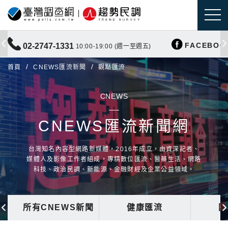
FACEBOO
02-2747-1331
10:00-19:00 (週一至週五)
首頁
CNEWS匯流新聞
觀點匯流
CNEWS
CNEWS匯流新聞網
台灣知名內容型網路新媒體，2016年成立，由資深記者、
媒體人及影像工作者組成，專精數位匯流、醫藥生活、網路
科技、政治民調、新能源、金融財經及企業公益領域。
所有CNEWS新聞
健康匯流
國