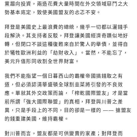
黨趨向投資，兩造花費大量時間在外交領域惡鬥之大
勢基本底定，致使美國盟友的忐忑不安。
拜登是美國史上最浪費的總統，幾乎一切都以灑錢手
段解決。其支持者反駁，拜登讓美國經濟奇蹟似地好
轉，但閉口不談這種復甦來自於驚人的舉債，並得自
於犧牲歐洲利益的「劫財收入」。當然，不能忘了，
美元升值形同收割全世界財富。
我們不能指望一個日暮西山的霸權帝國搞錢取之有
道，但必須認清華盛頓全球割韭菜將引發的不良效
應。單就其外交政策而論，「榨乾國際盟友」才是當
前所謂「強大國際聯盟」的真相，拜登與川普之差
異，只是手段上的不同，目的卻是一樣的 —— 搶盟友
的錢重建美國，維持霸權。
對川普而言，盟友都是可供變賣的家產；對拜登而