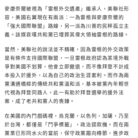
麥康奈爾被視為「雷根外交遺產」繼承人，美聯社形
容，美國右翼現在有兩派：一為雷根與麥康奈爾的
「強大國際聯盟」路線，另一派為川普的民粹孤立主
義。該媒哀嘆共和黨已埋葬其偉大領袖雷根的路線。
當然，美聯社的說法並不精確，因為雷根的外交政策
是有條件支持國際聯盟，一旦雷根政府認為某境外戰
爭對美國不划算，他會立即撤退，而不像拜登不計成
本投入於援外，以為自己的政治生涯套利。而作為兩
黨溝通橋樑的傳統共和黨溫和派，基本被黨內年輕世
代視為拜登同路人，此一有助於拜登選舉的援外法
案，成了老共和黨人的喪鐘。
在美國的內鬥戲碼裡，烏克蘭，以色列，加薩，乃至
於台灣，都僅是「鬥爭標籤」，政治提款機。而在兩
黨業已形同水火的當前，保守政黨趨向樽節，進步政