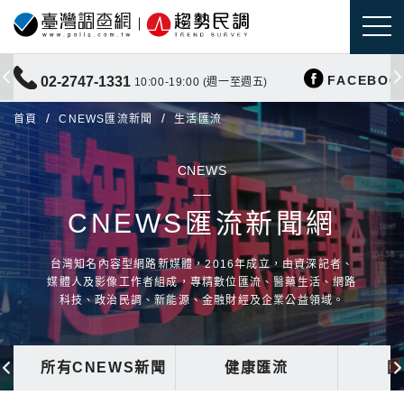
FACEBOO
02-2747-1331
10:00-19:00 (週一至週五)
首頁
CNEWS匯流新聞
生活匯流
CNEWS
CNEWS匯流新聞網
台灣知名內容型網路新媒體，2016年成立，由資深記者、
媒體人及影像工作者組成，專精數位匯流、醫藥生活、網路
科技、政治民調、新能源、金融財經及企業公益領域。
所有CNEWS新聞
健康匯流
國