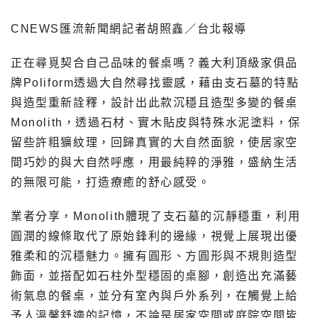
CNEWS匯流新聞網記者胡照鑫／台北報導
正在尋覓契合自己品味的餐桌嗎？義大利頂級家俱品
牌Poliform透過大自然尋找靈感，藉由支石墓的特點
與造型重新詮釋，設計出此款沉穩且造型多變的餐桌
Monolith，透過石材、實木貼皮與特殊水泥塗料，保
留些許粗獷紋理，回歸真實的大自然面貌，使居家空
間巧妙的與大自然呼應，用最純粹的淨雅，盛納生活
的無限可能，打造療癒的舒心感受。
業者分享，Monolith體現了支石墓的沉靜穩重，利用
圓潤的線條取代了原始鋒利的邊緣，視覺上展現出優
雅柔和的沉穩魅力。擁有圓形、方圓形與不規則造型
飾面，並搭配如石柱外型穩固的桌腳，創造出充滿藝
術氣息的餐桌，並分有室內與戶外系列，在觸覺上給
予人溫馨舒適的記憶，不論是居家空間或庭院空間皆