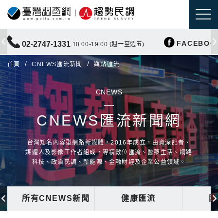
FACEBOO
02-2747-1331
10:00-19:00 (週一至週五)
首頁
CNEWS匯流新聞
觀點匯流
CNEWS
CNEWS匯流新聞網
台灣知名內容型網路新媒體，2016年成立，由資深記者、
媒體人及影像工作者組成，專精數位匯流、醫藥生活、網路
科技、政治民調、新能源、金融財經及企業公益領域。
所有CNEWS新聞
健康匯流
國