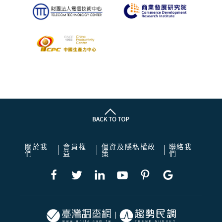
關於我
會員權
個資及隱私權政
聯絡我
們
益
策
們