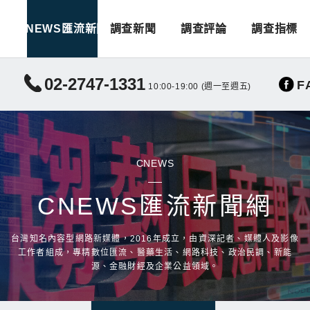
CNEWS匯流新聞
調查新聞
調查評論
調查指標
02-2747-1331
F
10:00-19:00 (週一至週五)
CNEWS
CNEWS匯流新聞網
台灣知名內容型網路新媒體，2016年成立，由資深記者、媒體人及影像
工作者組成，專精數位匯流、醫藥生活、網路科技、政治民調、新能
源、金融財經及企業公益領域。