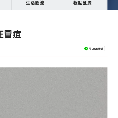
生活匯流
觀點匯流
狂冒痘