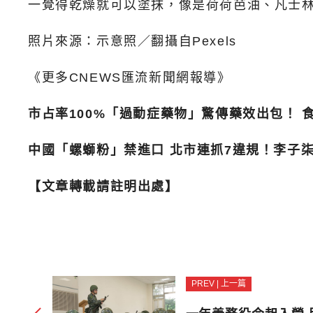
一覺得乾燥就可以塗抹，像是荷荷芭油、凡士
照片來源：示意照／翻攝自Pexels
《更多CNEWS匯流新聞網報導》
市占率100%「過動症藥物」驚傳藥效出包！ 
中國「螺螄粉」禁進口 北市連抓7違規！李子
【文章轉載請註明出處】
PREV | 上一篇