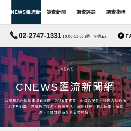
CNEWS匯流新聞
調查新聞
調查評論
調查指標
02-2747-1331
F
10:00-19:00 (週一至週五)
CNEWS
CNEWS匯流新聞網
台灣知名內容型網路新媒體，2016年成立，由資深記者、媒體人及影像
工作者組成，專精數位匯流、醫藥生活、網路科技、政治民調、新能
源、金融財經及企業公益領域。