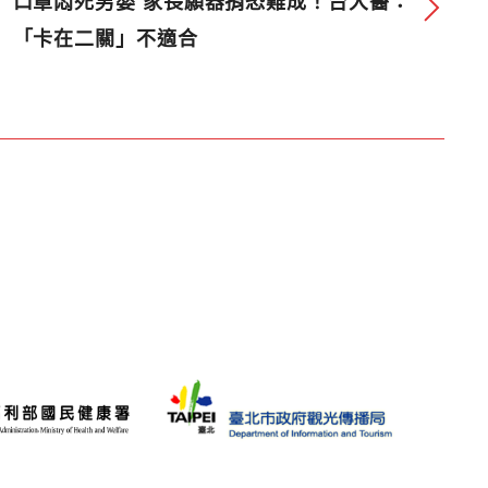
口罩悶死男嬰 家長願器捐恐難成！台大醫：
「卡在二關」不適合