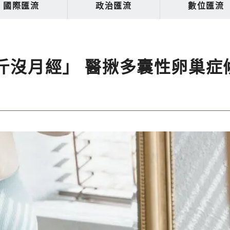
國際匯流
政治匯流
數位匯流
公斤沒月經」 醫揪多囊性卵巢症