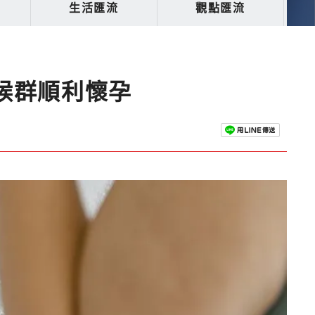
生活匯流
觀點匯流
候群順利懷孕