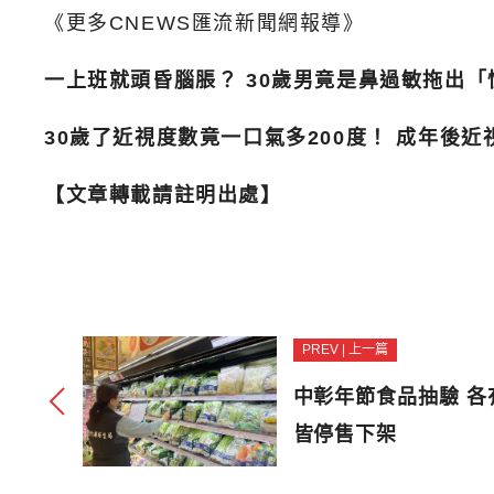
《更多CNEWS匯流新聞網報導》
一上班就頭昏腦脹？ 30歲男竟是鼻過敏拖出
30歲了近視度數竟一口氣多200度！ 成年後
【文章轉載請註明出處】
PREV | 上一篇
中彰年節食品抽驗 各
皆停售下架