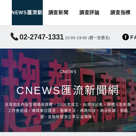
CNEWS匯流新聞
調查新聞
調查評論
調查指標
02-2747-1331
F
10:00-19:00 (週一至週五)
CNEWS
CNEWS匯流新聞網
台灣知名內容型網路新媒體，2016年成立，由資深記者、媒體人及影像
工作者組成，專精數位匯流、醫藥生活、網路科技、政治民調、新能
源、金融財經及企業公益領域。