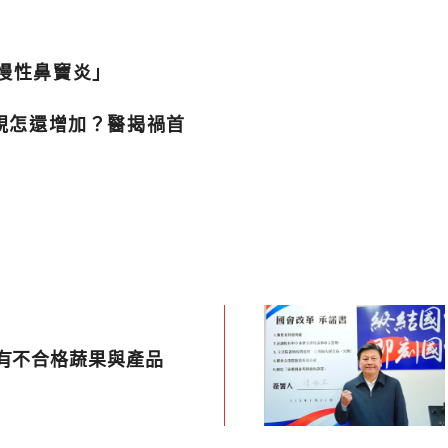
「慢性鼻竇炎」
近視怎還增加？醫揭禍首
有不合格蔬果與產品