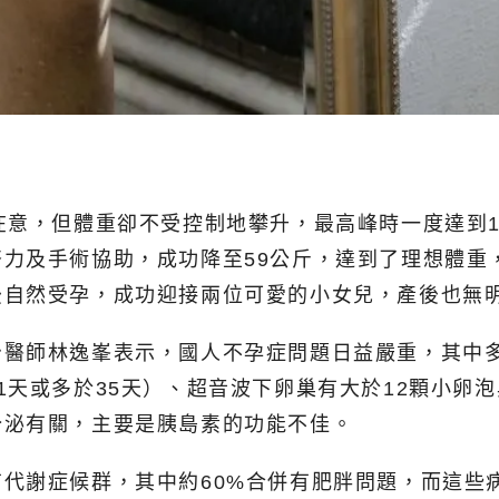
在意，但體重卻不受控制地攀升，最高峰時一度達到1
力及手術協助，成功降至59公斤，達到了理想體重
後自然受孕，成功迎接兩位可愛的小女兒，產後也無
治醫師林逸峯表示，國人不孕症問題日益嚴重，其中
1天或多於35天）、超音波下卵巢有大於12顆小卵
分泌有關，主要是胰島素的功能不佳。
代謝症候群，其中約60%合併有肥胖問題，而這些