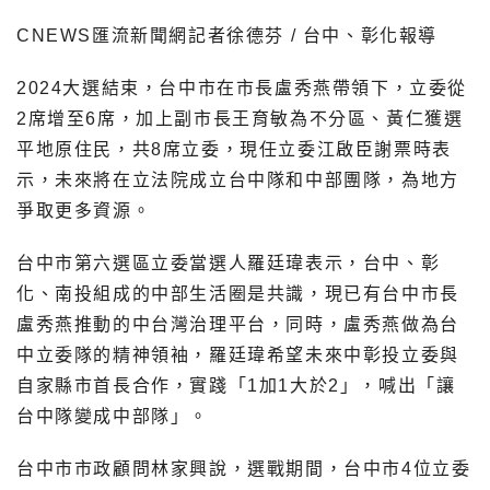
CNEWS匯流新聞網記者徐德芬 / 台中、彰化報導
2024大選結束，台中市在市長盧秀燕帶領下，立委從
2席增至6席，加上副市長王育敏為不分區、黃仁獲選
平地原住民，共8席立委，現任立委江啟臣謝票時表
示，未來將在立法院成立台中隊和中部團隊，為地方
爭取更多資源。
台中市第六選區立委當選人羅廷瑋表示，台中、彰
化、南投組成的中部生活圈是共識，現已有台中市長
盧秀燕推動的中台灣治理平台，同時，盧秀燕做為台
中立委隊的精神領袖，羅廷瑋希望未來中彰投立委與
自家縣市首長合作，實踐「1加1大於2」，喊出「讓
台中隊變成中部隊」。
台中市市政顧問林家興說，選戰期間，台中市4位立委