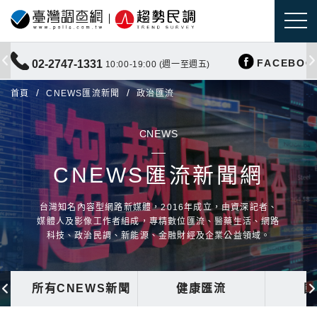
FACEBOO
02-2747-1331
10:00-19:00 (週一至週五)
首頁
CNEWS匯流新聞
政治匯流
CNEWS
CNEWS匯流新聞網
台灣知名內容型網路新媒體，2016年成立，由資深記者、
媒體人及影像工作者組成，專精數位匯流、醫藥生活、網路
科技、政治民調、新能源、金融財經及企業公益領域。
所有CNEWS新聞
健康匯流
國