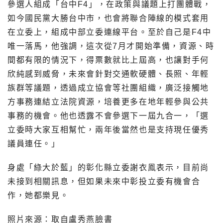
參選人組成「台中F4」，在政策與議題上打團體戰，
如今國民黨大勝台中市，也會將聯合陣線的模式套用
在立委上，組成中部立委連線平台。至於自己是F4中
唯一落馬，他強調，這次從7月才開始準備，資源、時
間都有限的情況下，得票數就比上屆高，也讓對手何
欣純感到威脅，未來會針對交通軟硬體、長照、年輕
族群等議題，透過成立協會等社團組織，廣泛接觸地
方事務連結立法院資源，培養更多在地年輕參與公共
事務的機會。他也透露不會參選下一屆九合一，「選
立委時大家互相幫忙，兩年後當然也是支持現任優秀
議員連任。」
身處「綠大於藍」的彰化縣立委謝衣鳯表示，目前尚
未接到相關訊息，但如果未來中彰投立委有機會合
作，她都樂見。
照片來源：取自盧秀燕臉書