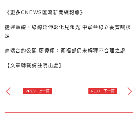
《更多CNEWS匯流新聞網報導》
捷運藍線、綠線延伸彰化見曙光 中彰藍綠立委齊喊核
定
高端合約公開 廖偉翔：衛福部仍未解釋不合理之處
【文章轉載請註明出處】
PREV | 上一篇
NEXT | 下一篇