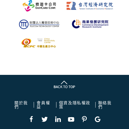
關於我
會員權
個資及隱私權政
聯絡我
們
益
策
們