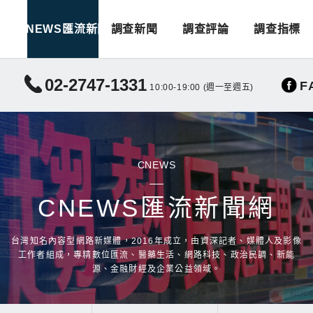
CNEWS匯流新聞
調查新聞
調查評論
調查指標
02-2747-1331
F
10:00-19:00 (週一至週五)
CNEWS
CNEWS匯流新聞網
台灣知名內容型網路新媒體，2016年成立，由資深記者、媒體人及影像
工作者組成，專精數位匯流、醫藥生活、網路科技、政治民調、新能
源、金融財經及企業公益領域。