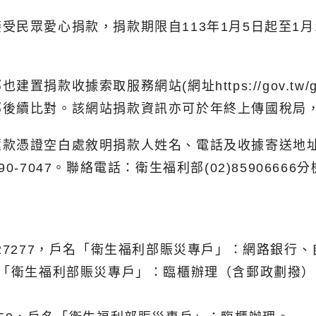
受民眾愛心捐款，捐款期限自113年1月5日起至1
置捐款收據索取服務網站(網址https://gov.t
部後續比對。該網站捐款資訊亦可於年終上傳國稅局
匯款憑證空白處敘明捐款人姓名、電話及收據寄送地
8590-7047。聯絡電話：衛生福利部(02)85906666分機
01727277，戶名「衛生福利部賑災專戶」：網路銀行
6，戶名「衛生福利部賑災專戶」：臨櫃辦理（含郵政劃撥