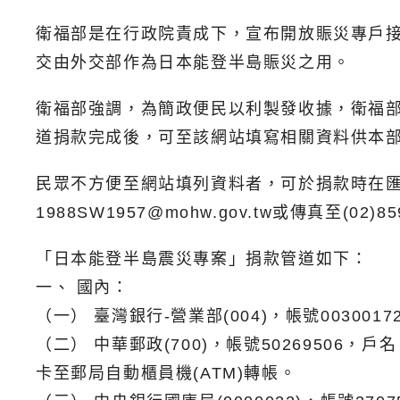
衛福部是在行政院責成下，宣布開放賑災專戶接
交由外交部作為日本能登半島賑災之用。
衛福部強調，為簡政便民以利製發收據，衛福部也建
道捐款完成後，可至該網站填寫相關資料供本
民眾不方便至網站填列資料者，可於捐款時在
1988SW1957@mohw.gov.tw或傳真至(02)
「日本能登半島震災專案」捐款管道如下：
一、 國內：
（一） 臺灣銀行-營業部(004)，帳號0030
（二） 中華郵政(700)，帳號5026950
卡至郵局自動櫃員機(ATM)轉帳。