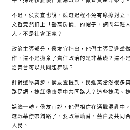
平、採用核能優化能源政策、徹查貪腐弊案等。
不過，侯友宜也說，競選過程不免有摩擦對立
文哲竟然扣上「墊高房價」的帽子，請問年輕
人，不是社會正義？
政治主張部分，侯友宜指出，他們主張民進黨
作，這不是拋棄了責任政治的是非基礎？這不
治舞台可以共同起舞嗎？
針對選舉奧步，侯友宜提到，民進黨當然很多
路民調，抹紅侯康是中共同路人？這些抹黑、
話鋒一轉，侯友宜說，他們相信在選戰混亂中
選戰幕僚帶錯路了，要政黨輪替，藍白要共同
人民。