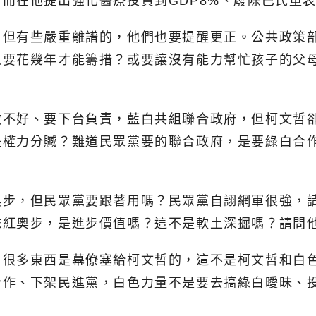
而在他提出強化醫療投資到GDP8%、廢除巴氏量
，但有些嚴重離譜的，他們也要提醒更正。公共政策
人要花幾年才能籌措？或要讓沒有能力幫忙孩子的父
做不好、要下台負責，藍白共組聯合政府，但柯文哲
是權力分贓？難道民眾黨要的聯合政府，是要綠白合
奧步，但民眾黨要跟著用嗎？民眾黨自詡網軍很強，
抹紅奧步，是進步價值嗎？這不是軟土深掘嗎？請問
，很多東西是幕僚塞給柯文哲的，這不是柯文哲和白
合作、下架民進黨，白色力量不是要去搞綠白曖昧、