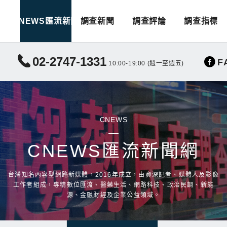
CNEWS匯流新聞
調查新聞
調查評論
調查指標
02-2747-1331
F
10:00-19:00 (週一至週五)
CNEWS
CNEWS匯流新聞網
台灣知名內容型網路新媒體，2016年成立，由資深記者、媒體人及影像
工作者組成，專精數位匯流、醫藥生活、網路科技、政治民調、新能
源、金融財經及企業公益領域。