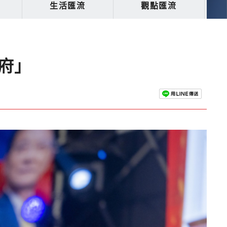
生活匯流
觀點匯流
府」