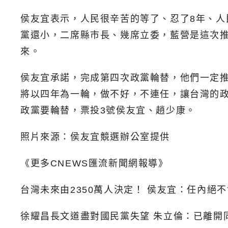
侯友宜表示，人民很辛苦的等了、忍了8年、
黨還小，二席縣市長、幾席立委，藍營是這次
來。
侯友宜承諾，完成第四次政黨輪替，他們一定
將以四年為一輪，做不好，不連任，讓台灣的
政黨要輪替，票投3號侯友宜、趙少康。
照片來源：侯友宜競選辦公室提供
《更多CNEWS匯流新聞網報導》
台灣未來由2350萬人決定！ 侯友宜：任內絕
徐耀昌長文道盡對國民黨失望 朱立倫：已離開