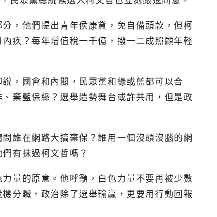
表，民眾黨總統候選人柯文哲也立刻跟進同意。
部分，他們提出青年侯康貸，免自備頭款，但柯
母內疚？每年增值稅一千億，撥一二成照顧年輕
卻說，國會和內閣，民眾黨和綠或藍都可以合
作、棄藍保綠？選舉造勢舞台或許共用，但是政
請問誰在網路大搞棄保？誰用一個沒頭沒腦的網
他們有抹過柯文哲嗎？
色力量的原意。他呼籲，白色力量不要再被少數
投機分贓，政治除了選舉輸贏，更要用行動回報