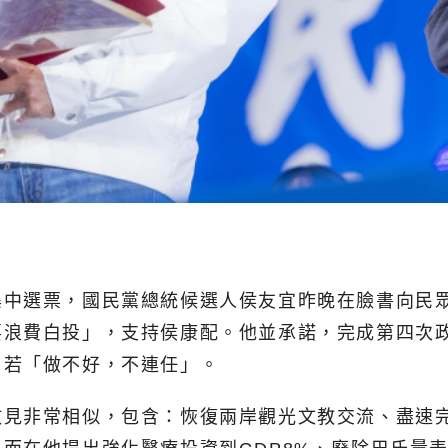
集中選票，國民黨總統候選人侯友宜昨晚在臉書向民
要浪費白投」，支持侯康配。他並承諾，完成第四次
，若「做不好，不連任」。
政見非常相似，包含：恢復兩岸觀光文教交流、盡速