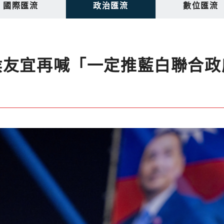
國際匯流
政治匯流
數位匯流
侯友宜再喊「一定推藍白聯合政