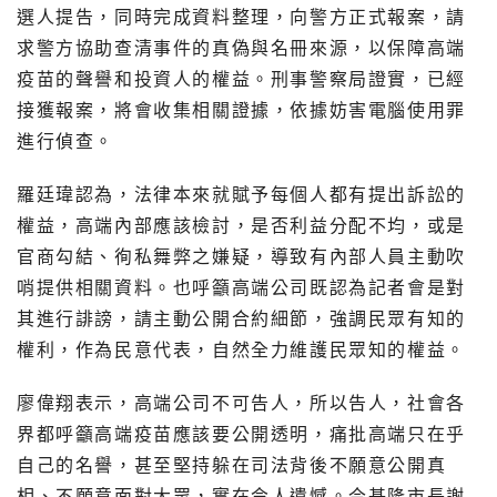
選人提告，同時完成資料整理，向警方正式報案，請
求警方協助查清事件的真偽與名冊來源，以保障高端
疫苗的聲譽和投資人的權益。刑事警察局證實，已經
接獲報案，將會收集相關證據，依據妨害電腦使用罪
進行偵查。
羅廷瑋認為，法律本來就賦予每個人都有提出訴訟的
權益，高端內部應該檢討，是否利益分配不均，或是
官商勾結、徇私舞弊之嫌疑，導致有內部人員主動吹
哨提供相關資料。也呼籲高端公司既認為記者會是對
其進行誹謗，請主動公開合約細節，強調民眾有知的
權利，作為民意代表，自然全力維護民眾知的權益。
廖偉翔表示，高端公司不可告人，所以告人，社會各
界都呼籲高端疫苗應該要公開透明，痛批高端只在乎
自己的名譽，甚至堅持躲在司法背後不願意公開真
相、不願意面對大眾，實在令人遺憾。今基隆市長謝