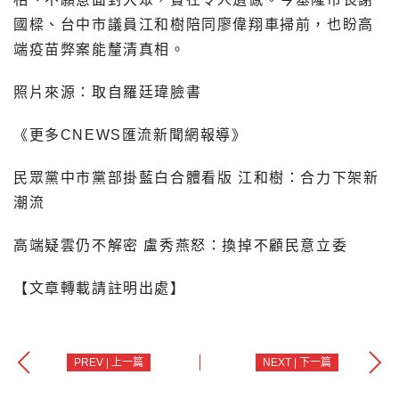
國樑、台中市議員江和樹陪同廖偉翔車掃前，也盼高
端疫苗弊案能釐清真相。
照片來源：取自羅廷瑋臉書
《更多CNEWS匯流新聞網報導》
民眾黨中市黨部掛藍白合體看版 江和樹：合力下架新
潮流
高端疑雲仍不解密 盧秀燕怒：換掉不顧民意立委
【文章轉載請註明出處】
PREV | 上一篇
NEXT | 下一篇