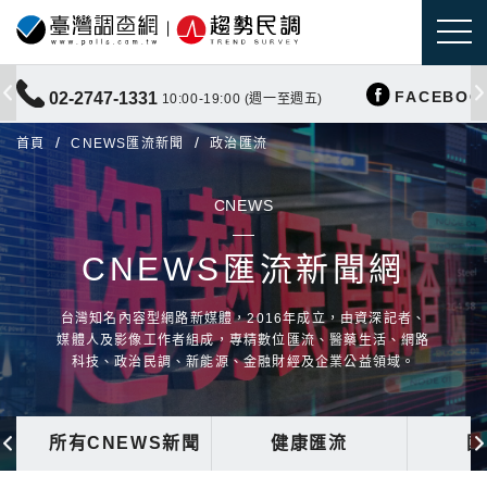
FACEBOO
02-2747-1331
10:00-19:00 (週一至週五)
首頁
CNEWS匯流新聞
政治匯流
CNEWS
CNEWS匯流新聞網
台灣知名內容型網路新媒體，2016年成立，由資深記者、
媒體人及影像工作者組成，專精數位匯流、醫藥生活、網路
科技、政治民調、新能源、金融財經及企業公益領域。
所有CNEWS新聞
健康匯流
國