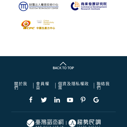
關於我
會員權
個資及隱私權政
聯絡我
們
益
策
們