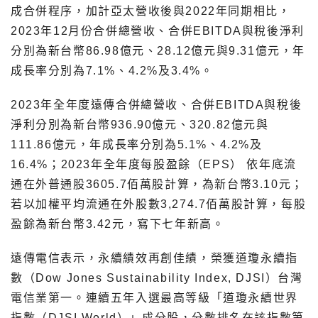
成合併程序，加計亞太營收後與2022年同期相比，
2023年12月份合併總營收、合併EBITDA與稅後淨利
分別為新台幣86.98億元、28.12億元與9.31億元，年
成長率分別為7.1%、4.2%及3.4%。
2023年全年度遠傳合併總營收、合併EBITDA與稅後
淨利分別為新台幣936.90億元、320.82億元與
111.86億元，年成長率分別為5.1%、4.2%及
16.4%；2023年全年度每股盈餘（EPS） 依年底流
通在外普通股3605.7佰萬股計算，為新台幣3.10元；
若以加權平均流通在外股數3,274.7佰萬股計算，每股
盈餘為新台幣3.42元，寫下七年新高。
遠傳電信表示，永續績效再創佳績，榮獲道瓊永續指
數（Dow Jones Sustainability Index, DJSI）台灣
電信業第一。連續五年入選最高等級「道瓊永續世界
指數（DJSI World）」成分股，分數排名在該指數第