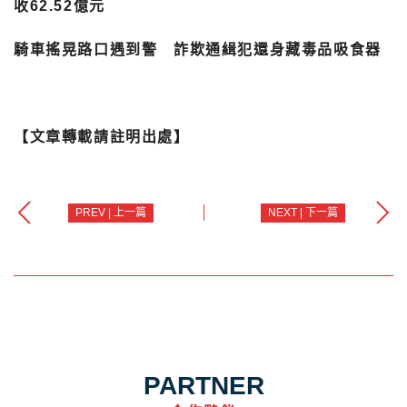
收62.52億元
騎車搖晃路口遇到警 詐欺通緝犯還身藏毒品吸食器
【文章轉載請註明出處】
PREV | 上一篇
NEXT | 下一篇
PARTNER