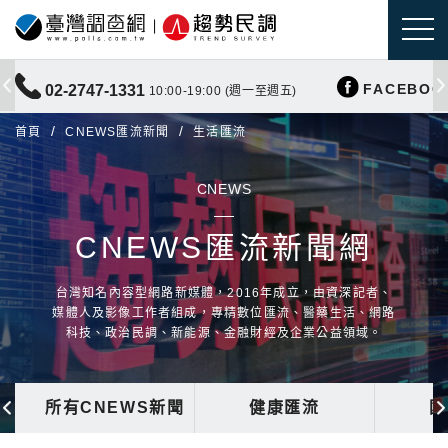
FACEBOO
02-2747-1331
10:00-19:00 (週一至週五)
首頁
CNEWS匯流新聞
生活匯流
CNEWS
CNEWS匯流新聞網
台灣知名內容型網路新媒體，2016年成立，由資深記者、
媒體人及影像工作者組成，專精數位匯流、醫藥生活、網路
科技、政治民調、新能源、金融財經及企業公益領域。
所有CNEWS新聞
健康匯流
國