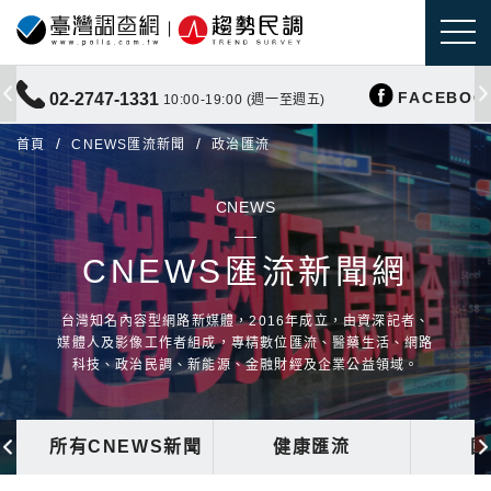
FACEBOO
02-2747-1331
10:00-19:00 (週一至週五)
首頁
CNEWS匯流新聞
政治匯流
CNEWS
CNEWS匯流新聞網
台灣知名內容型網路新媒體，2016年成立，由資深記者、
媒體人及影像工作者組成，專精數位匯流、醫藥生活、網路
科技、政治民調、新能源、金融財經及企業公益領域。
所有CNEWS新聞
健康匯流
國