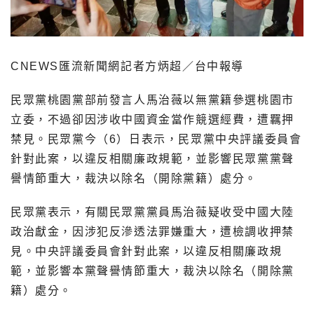
CNEWS匯流新聞網記者方炳超／台中報導
民眾黨桃園黨部前發言人馬治薇以無黨籍參選桃園市
立委，不過卻因涉收中國資金當作競選經費，遭羈押
禁見。民眾黨今（6）日表示，民眾黨中央評議委員會
針對此案，以違反相關廉政規範，並影響民眾黨黨聲
譽情節重大，裁決以除名（開除黨籍）處分。
民眾黨表示，有關民眾黨黨員馬治薇疑收受中國大陸
政治獻金，因涉犯反滲透法罪嫌重大，遭檢調收押禁
見。中央評議委員會針對此案，以違反相關廉政規
範，並影響本黨聲譽情節重大，裁決以除名（開除黨
籍）處分。