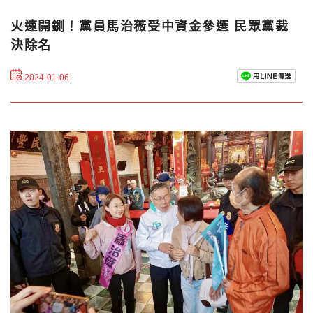
火速開鍘！黨員馬治薇受中資金參選 民眾黨裁
決除名
2024-01-06