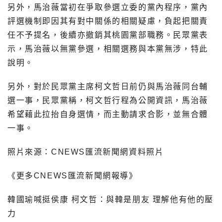
另外，馬治薇當初在爭取參選立委的黨內程序，黨內
評選機制即因其有對中關係的相關疑慮，負起把關責
任不予提名，後續亦撤銷其桃園黨部職務。民眾黨表
示，馬治薇以無黨參選，相關選務與本黨無涉，特此
說明。
另外，對於民眾黨主席柯文哲日前仍與馬治薇同台輔
選一事，民眾黨稱，柯文哲行程為公開資訊，馬治薇
希望藉此拉抬自身選情，而主動請求合影，並無合體
一事。
照片來源：CNEWS匯流新聞網資料照片
《更多CNEWS匯流新聞網報導》
韓國瑜喊挺侯康 柯文哲：與韓是朋友 理解他有他的壓
力