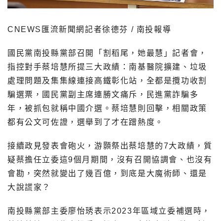
CNEWS匯流新聞網記者徐德芬 / 南投報導
國民黨南投縣黨部召開「割稻尾，她最慧」記者會，
指控對手蔡培慧所提三大政績：南基醫院擴建、垃圾
處理問題及集集線連接高鐵彰化站，全都是攬功收割
騙選票，國民黨副主席連勝文痛斥，民進黨詐騙多
年，被抓包就稱中國介選。蔡培慧則回擊，相關政策
都有公文可佐證，選舉到了才在蹭熱度。
接續政見發表會砲火，游顥祭出蔡培慧的7大政績，質
疑蔡擔任立委這9個月期間，沒有召開協調會、也沒有
會勘，突然就變出了幾百億，到底是大魔術師、還是
大說謊家？
南投縣黨部主委廖怡琇表示2023年區域立委補選時，