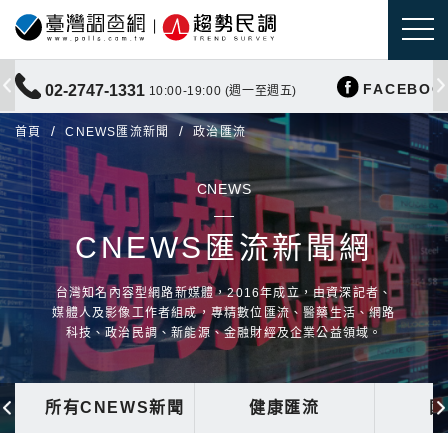
FACEBOO
02-2747-1331
10:00-19:00 (週一至週五)
首頁
CNEWS匯流新聞
政治匯流
CNEWS
CNEWS匯流新聞網
台灣知名內容型網路新媒體，2016年成立，由資深記者、
媒體人及影像工作者組成，專精數位匯流、醫藥生活、網路
科技、政治民調、新能源、金融財經及企業公益領域。
所有CNEWS新聞
健康匯流
國