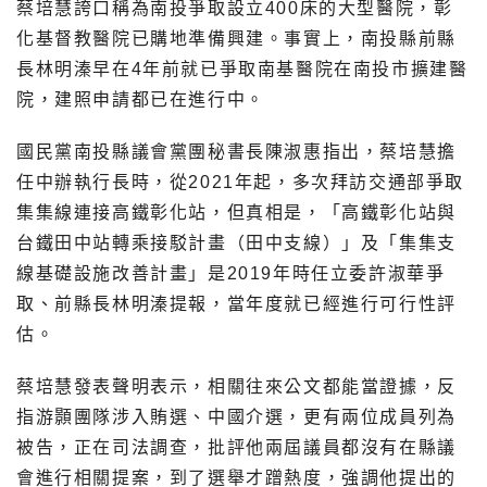
蔡培慧誇口稱為南投爭取設立400床的大型醫院，彰
化基督教醫院已購地準備興建。事實上，南投縣前縣
長林明溱早在4年前就已爭取南基醫院在南投市擴建醫
院，建照申請都已在進行中。
國民黨南投縣議會黨團秘書長陳淑惠指出，蔡培慧擔
任中辦執行長時，從2021年起，多次拜訪交通部爭取
集集線連接高鐵彰化站，但真相是，「高鐵彰化站與
台鐵田中站轉乘接駁計畫（田中支線）」及「集集支
線基礎設施改善計畫」是2019年時任立委許淑華爭
取、前縣長林明溱提報，當年度就已經進行可行性評
估。
蔡培慧發表聲明表示，相關往來公文都能當證據，反
指游顥團隊涉入賄選、中國介選，更有兩位成員列為
被告，正在司法調查，批評他兩屆議員都沒有在縣議
會進行相關提案，到了選舉才蹭熱度，強調他提出的