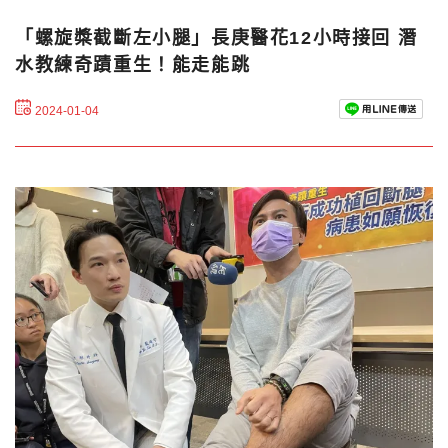
「螺旋槳截斷左小腿」長庚醫花12小時接回 潛
水教練奇蹟重生！能走能跳
2024-01-04