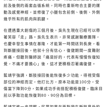
前及後側的兩套血循系統，同時也重新吻合主要的運
動及感覺神經，並修復了小腿包含前側、後側、外側
幾乎所有的肌肉與肌腱。
在遭遇重大創傷的三個月後，吳先生現在已經可以帶
著笑容「走」路。吳先生表示，非常感謝醫療團隊，
也慶幸發生事情在基隆，才能第一時間送到長庚，看
到斷腿接回後，他就十分有信心，復健期間一度難耐
疼痛，但聽到醫師說「痛是好的，代表有慢慢恢復知
覺，不痛才要擔心」後，這才更積極忍著痛復健。
藍靖宇強調，斷肢接回後能恢復多少功能，得視受傷
部位的神經而定，他打比方，原本功能是100分，受
傷當下降到0分，如果成功手術搭配積極復健，臨床目
前以爭取功能恢復到80、90分為目標。
藍靖宇進一步提醒，民眾如果在面對發生斷肢意外的