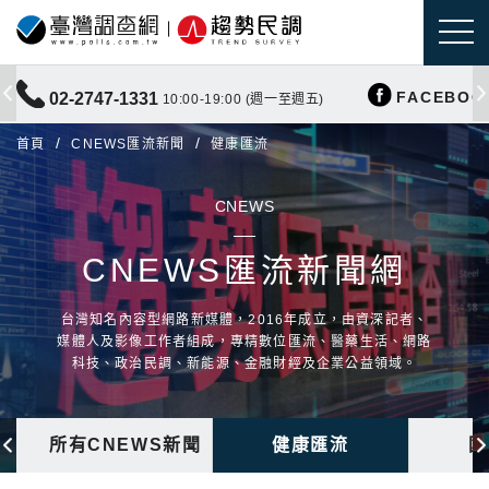
FACEBOO
02-2747-1331
10:00-19:00 (週一至週五)
首頁
CNEWS匯流新聞
健康匯流
CNEWS
CNEWS匯流新聞網
台灣知名內容型網路新媒體，2016年成立，由資深記者、
媒體人及影像工作者組成，專精數位匯流、醫藥生活、網路
科技、政治民調、新能源、金融財經及企業公益領域。
所有CNEWS新聞
健康匯流
國