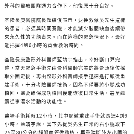
外科的醫療團隊通力合作下，他復原十分良好。
基隆長庚醫院院長賴旗俊表示，要挽救像吳先生這樣
的患者，必須與時間賽跑，才能減少肢體缺血後續帶
來永久性的功能喪失。而在這樣的緊急情況下，最好
能把握4到6小時的黃金救治時間。
基隆長庚整形外科醫師藍靖宇指出，幸好斷口算完
整，當天緊急手術先由骨科醫師完美的將骨頭復位採
取外固定後，再由整形外科醫師接手迅速進行顯微重
建手術，十分考驗醫師技術，因為不僅要將小腿成功
植回，還要確保成功植回後能恢復日常生活，甚至繼
續從事潛水活動的功能性。
整場手術耗時12小時，其中顯微重建手術就長達4到6
小時。藍靖宇說，當下先從吳先生正常的右小腿取下
25至30公分的靜脈血管做移植，再重建斷肢左小腿的