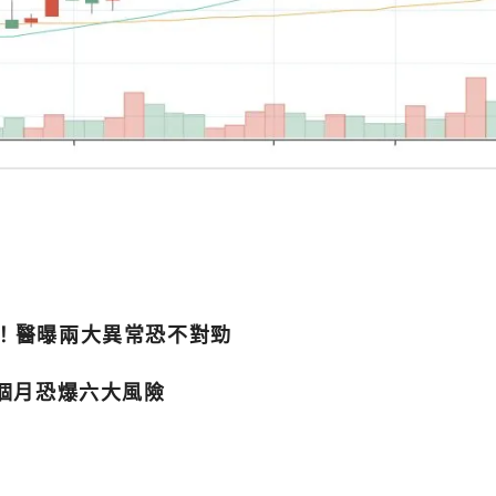
痛！醫曝兩大異常恐不對勁
1個月恐爆六大風險