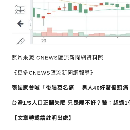
照片來源:CNEWS匯流新聞網資料照
《更多CNEWS匯流新聞網報導》
張誌家曾喊「後腦莫名痛」 男人40好發偏頭
台灣1/5人口正鬧失眠 只是睡不好？醫：超過
【文章轉載請註明出處】