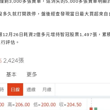
僅剩3,000多張賣單，這消失的5,000多張賣單明
即沒多久就打開跌停，盤後經查發現當日最大買超來
12月26日耗資2億多元增持智冠股票1,497張，累
進行評估。