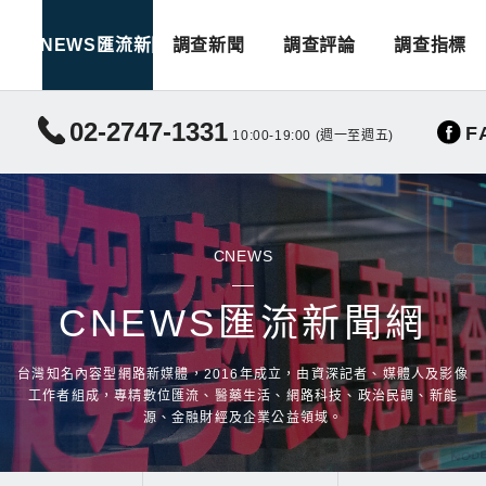
CNEWS匯流新聞
調查新聞
調查評論
調查指標
02-2747-1331
F
10:00-19:00 (週一至週五)
CNEWS
CNEWS匯流新聞網
台灣知名內容型網路新媒體，2016年成立，由資深記者、媒體人及影像
工作者組成，專精數位匯流、醫藥生活、網路科技、政治民調、新能
源、金融財經及企業公益領域。