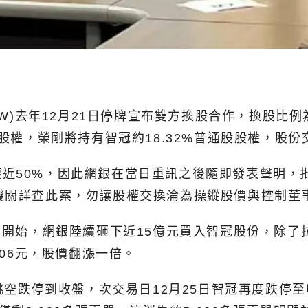
009-TW)去年12月21日停牌宣布雙方換股合作，換股
股股權，榮剛將持有智冠約18.32%普通股股權，股份
近50%，因此網銀在當日重訊之後隨即發表聲明，批
機關詳查此案，勿讓股權交換淪為操縱股價與控制董
1月開始，網銀陸續砸下近15億元買入智冠股份，除
206元，股價翻漲一倍。
即跳空跌停到收盤，次交易日12月25日智冠再度跌停至