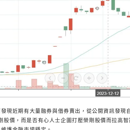
現近期有大量融券與借券賣出，從公開資訊發現自11
壓低榮剛股價，而是否有心人士企圖打壓榮剛股價而拉高
以維護金融市場穩定。