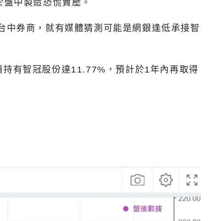
顯於盤中製造恐慌賣壓。
自台中券商，就有媒體猜測可能是網銀逢低承接智
積持有智冠股份達11.77%，預計於1年內再取得