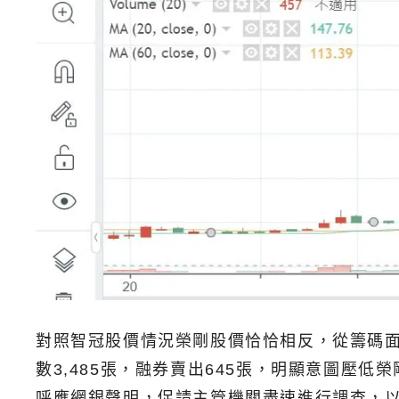
對照智冠股價情況榮剛股價恰恰相反，從籌碼面發
數3,485張，融券賣出645張，明顯意圖
呼應網銀聲明，促請主管機關盡速進行調查，