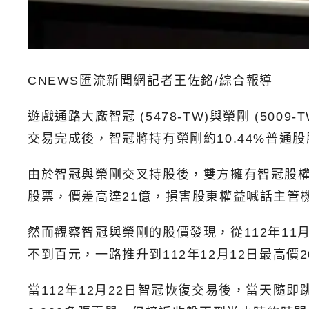
CNEWS匯流新聞網記者王佐銘/綜合報導
遊戲通路大廠智冠 (5478-TW)與榮剛 (5
交易完成後，智冠將持有榮剛約10.44%普通
由於智冠與榮剛交叉持股後，雙方擁有智冠股權
股票，價差高達21億，損害股東權益喊話主管
然而觀察智冠與榮剛的股價發現，從112年1
不到百元，一路推升到112年12月12日最高價
當112年12月22日智冠恢復交易後，當天隨