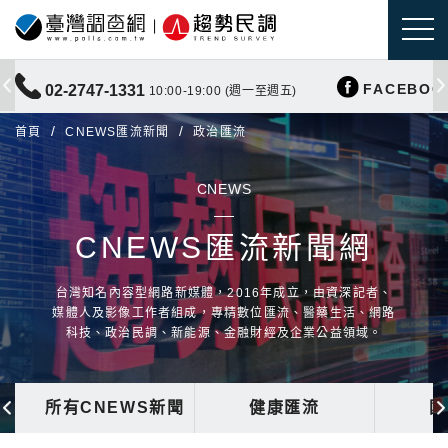
FACEBOO
02-2747-1331
10:00-19:00 (週一至週五)
首頁
CNEWS匯流新聞
政治匯流
CNEWS
CNEWS匯流新聞網
台灣知名內容型網路新媒體，2016年成立，由資深記者、
媒體人及影像工作者組成，專精數位匯流、醫藥生活、網路
科技、政治民調、新能源、金融財經及企業公益領域。
所有CNEWS新聞
健康匯流
國