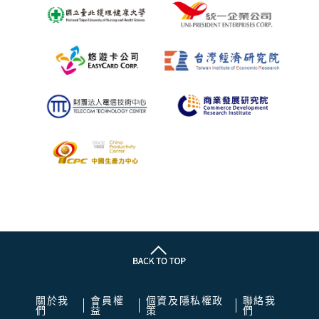
關於我
會員權
個資及隱私權政
聯絡我
們
益
策
們