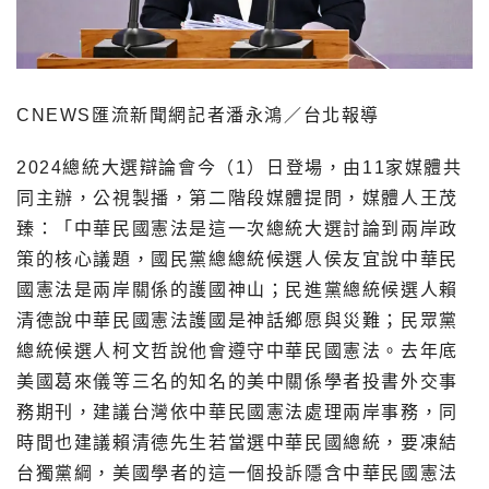
CNEWS匯流新聞網記者潘永鴻／台北報導
2024總統大選辯論會今（1）日登場，由11家媒體共
同主辦，公視製播，第二階段媒體提問，媒體人王茂
臻：「中華民國憲法是這一次總統大選討論到兩岸政
策的核心議題，國民黨總總統候選人侯友宜說中華民
國憲法是兩岸關係的護國神山；民進黨總統候選人賴
清德說中華民國憲法護國是神話鄉愿與災難；民眾黨
總統候選人柯文哲說他會遵守中華民國憲法。去年底
美國葛來儀等三名的知名的美中關係學者投書外交事
務期刊，建議台灣依中華民國憲法處理兩岸事務，同
時間也建議賴清德先生若當選中華民國總統，要凍結
台獨黨綱，美國學者的這一個投訴隱含中華民國憲法