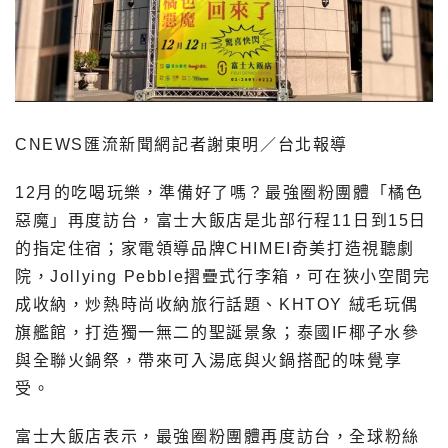
CNEWS匯流新聞網記者謝東明／台北報導
12月的吃喝玩樂，準備好了嗎？最強圈粉團體「橘色
惡魔」再度訪台，富士大飯店是北部行程11日到15日
的指定住宿；家電領導品牌CHIMEI奇美打造視聽劇
院，Jollying Pebble摺疊式行李箱，可在狹小空間完
成收納，炒熱時尚收納旅行話題、KHTOY 絨毛玩偶
旗艦館，打造獨一無二的聖誕景象；泰國IF椰子水參
與全聯火鍋祭，帶來可入湯底與火鍋搭配的味覺享
受。
富士大飯店表示，最強圈粉團體再度訪台，全球粉絲