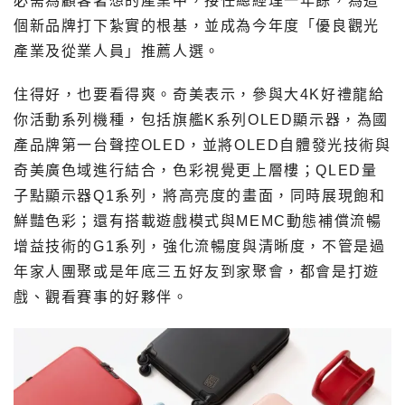
必需為顧客著想的產業中，接任總經理一年餘，為這
個新品牌打下紮實的根基，並成為今年度「優良觀光
產業及從業人員」推薦人選。
住得好，也要看得爽。奇美表示，參與大4K好禮龍給
你活動系列機種，包括旗艦K系列OLED顯示器，為國
產品牌第一台聲控OLED，並將OLED自體發光技術與
奇美廣色域進行結合，色彩視覺更上層樓；QLED量
子點顯示器Q1系列，將高亮度的畫面，同時展現飽和
鮮豔色彩；還有搭載遊戲模式與MEMC動態補償流暢
增益技術的G1系列，強化流暢度與清晰度，不管是過
年家人團聚或是年底三五好友到家聚會，都會是打遊
戲、觀看賽事的好夥伴。