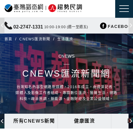
FACEBOO
02-2747-1331
10:00-19:00 (週一至週五)
首頁
CNEWS匯流新聞
生活匯流
CNEWS
CNEWS匯流新聞網
台灣知名內容型網路新媒體，2016年成立，由資深記者、
媒體人及影像工作者組成，專精數位匯流、醫藥生活、網路
科技、政治民調、新能源、金融財經及企業公益領域。
所有CNEWS新聞
健康匯流
國