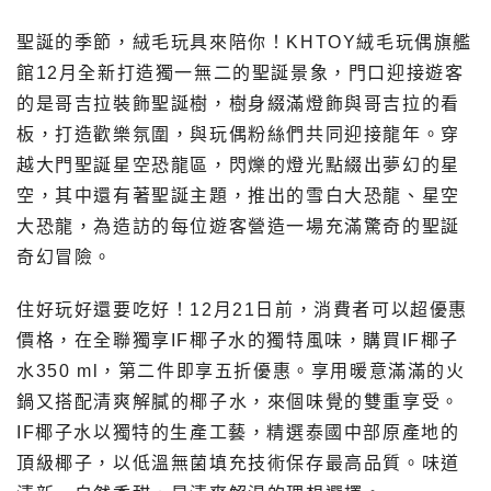
聖誕的季節，絨毛玩具來陪你！KHTOY絨毛玩偶旗艦
館12月全新打造獨一無二的聖誕景象，門口迎接遊客
的是哥吉拉裝飾聖誕樹，樹身綴滿燈飾與哥吉拉的看
板，打造歡樂氛圍，與玩偶粉絲們共同迎接龍年。穿
越大門聖誕星空恐龍區，閃爍的燈光點綴出夢幻的星
空，其中還有著聖誕主題，推出的雪白大恐龍、星空
大恐龍，為造訪的每位遊客營造一場充滿驚奇的聖誕
奇幻冒險。
住好玩好還要吃好！12月21日前，消費者可以超優惠
價格，在全聯獨享IF椰子水的獨特風味，購買IF椰子
水350 ml，第二件即享五折優惠。享用暖意滿滿的火
鍋又搭配清爽解膩的椰子水，來個味覺的雙重享受。
IF椰子水以獨特的生產工藝，精選泰國中部原產地的
頂級椰子，以低溫無菌填充技術保存最高品質。味道