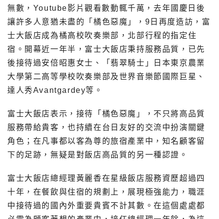
無數，Youtube影片觀看數動輒千萬，去年國慶日後
讓許多人意猶未盡的「橘色惡魔」，9日再度造訪，富
士大飯店成為橘高校吹奏樂部，北部行程的指定住
宿。開幕近一年半，富士大飯店秉持服務品質，已先
後接待過安倍昭惠女士、「翡翠騎士」日本東京農業
大學第二高等學校吹奏樂部及世界音樂節國際巨星、
達人秀Avantgardey等。
富士大飯店表示，接待「橘色惡魔」，不只將高品質
服務帶給貴客，也持續在台日友好的交流中扮演關鍵
角色；在凡事都以客為尊的旅宿產業中，知名顧客留
下的足跡，無疑是對飯店高品質的另一種認證。
富士大飯店總經理黃麗香在星級飯店服務資歷超過四
十年，在餐飲與住宿的規劃上，展現極強能力，職涯
中接待過的國內外重要貴賓不計其數。在這個處處都