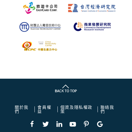
關於我
會員權
個資及隱私權政
聯絡我
們
益
策
們