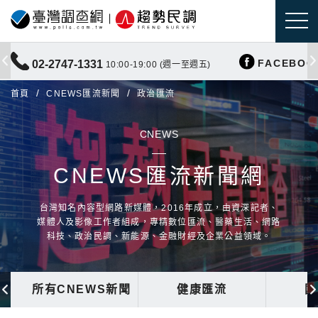
FACEBOO
02-2747-1331
10:00-19:00 (週一至週五)
首頁
CNEWS匯流新聞
政治匯流
CNEWS
CNEWS匯流新聞網
台灣知名內容型網路新媒體，2016年成立，由資深記者、
媒體人及影像工作者組成，專精數位匯流、醫藥生活、網路
科技、政治民調、新能源、金融財經及企業公益領域。
所有CNEWS新聞
健康匯流
國