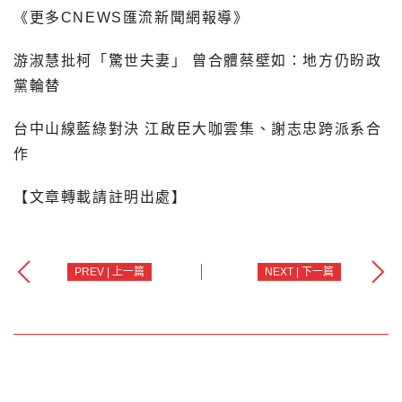
《更多CNEWS匯流新聞網報導》
游淑慧批柯「驚世夫妻」 曾合體蔡壁如：地方仍盼政
黨輪替
台中山線藍綠對決 江啟臣大咖雲集、謝志忠跨派系合
作
【文章轉載請註明出處】
PREV | 上一篇
NEXT | 下一篇