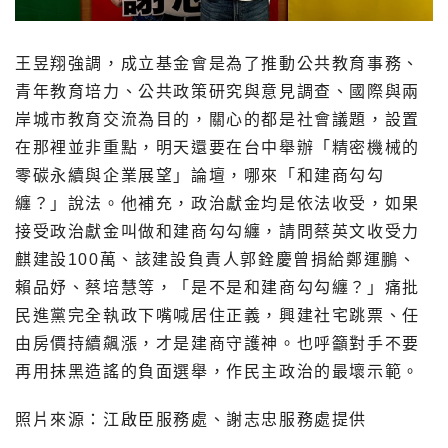
王昱翔強調，成立基金會是為了推動公共教育事務、
青年教育培力、公共政策研究與意見調查、國際與兩
岸城市教育交流為目的，關心的都是社會議題，設置
在那裡並非重點，明天還要在台中舉辦「精密機械的
零碳永續與企業展望」論壇，哪來「和建商勾勾
纏？」說法。他補充，政治獻金均是依法收受，如果
接受政治獻金叫做和建商勾勾纏，請問蔡英文收受力
麒建設100萬、該建設負責人郭銓慶曾捐給鄭運鵬、
賴品妤、蔡培慧等，「是不是和建商勾勾纏？」痛批
民進黨完全執政下嘴喊居住正義，興建社宅跳票、任
由房價持續飆漲，才是建商守護神。也呼籲對手不要
再用抹黑造謠的負面選舉，作民主政治的最壞示範。
照片來源：江啟臣服務處、謝志忠服務處提供