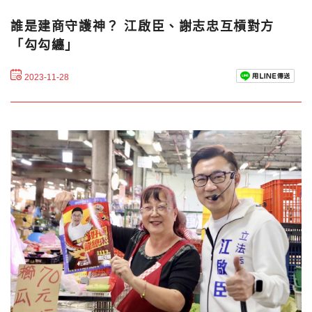
誰是建商守護神？ 江啟臣、謝志忠互槓對方
「勾勾纏」
2023-11-28