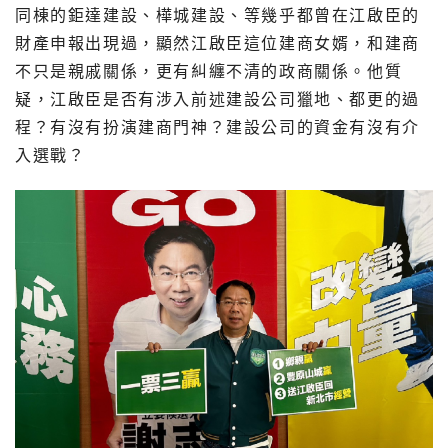
同棟的鉅達建設、樺城建設、等幾乎都曾在江啟臣的
財產申報出現過，顯然江啟臣這位建商女婿，和建商
不只是親戚關係，更有糾纏不清的政商關係。他質
疑，江啟臣是否有涉入前述建設公司獵地、都更的過
程？有沒有扮演建商門神？建設公司的資金有沒有介
入選戰？