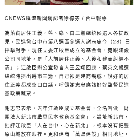
CNEWS匯流新聞網記者徐德芬 / 台中報導
為落實居住正義，藍、綠、白三黨總統候選人各提政
見，民進黨台中市第八選區參選人謝志忠今（28）日
抨擊對手、現任立委江啟臣成立的基金會，竟跟建設
公司同地址，是「人前居住正義、人後和建商糾纏不
清」；江啟臣辦公室發言人王昱翔回應，蔡英文競選
總統時提出房市三箭，自己卻是建商親戚，說好的居
住正義都成空口白話，呼籲謝志忠應該好好監督民進
黨政策跳票。
謝志忠表示，去年江啟臣成立基金會，全名叫做「財
團法人新北市啟思民本教育基金會」，設址新北市，
批評江啟臣「人在台中、心在新北」，根本沒有把豐
原山城放在眼裡。更和建商「萬盟建設」相同地址，