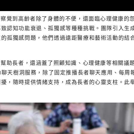
 All」察覺到高齡者除了身體的不便，還面臨心理健
致認知功能衰退、孤獨感等種種挑戰。團隊引入生成
在的孤獨感問題，他們透過遠距醫療和藝術活動的結
培訓課程來幫助長者，還涵蓋了照顧知識、心理健康等相
AI聊天樹洞服務，除了固定推播長者聊天應用、每
困擾，隨時提供情緒支持，成為長者的心靈支柱。此