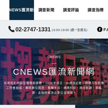
CNEWS匯流新聞
調查新聞
調查評論
調查指標
02-2747-1331
F
10:00-19:00 (週一至週五)
CNEWS
CNEWS匯流新聞網
台灣知名內容型網路新媒體，2016年成立，由資深記者、媒體人及影像
工作者組成，專精數位匯流、醫藥生活、網路科技、政治民調、新能
源、金融財經及企業公益領域。