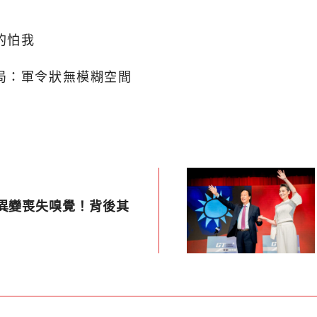
的怕我
局：軍令狀無模糊空間
身異變喪失嗅覺！背後其