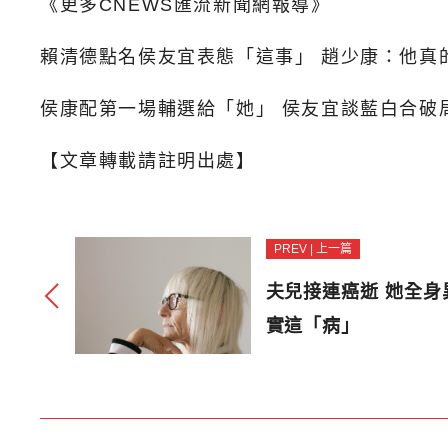
《更多CNEWS匯流新聞網報導》
賴清德點名侯友宜表態「這事」 趙少康：他真
侯康配第一場輔選給「她」 侯友宜談藍白合破
【文章轉載請註明出處】
PREV | 上一篇
夫兒接連癌逝 她全
實這「病」