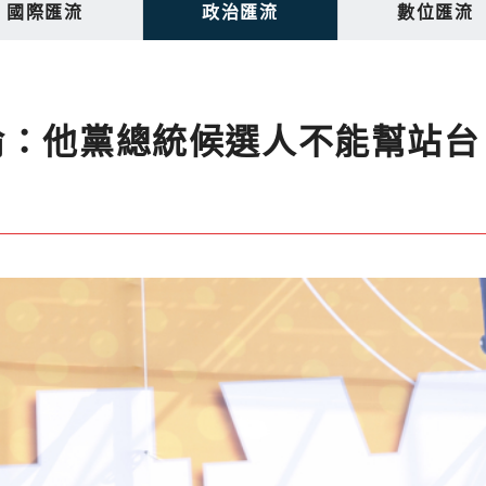
國際匯流
政治匯流
數位匯流
倫：他黨總統候選人不能幫站台