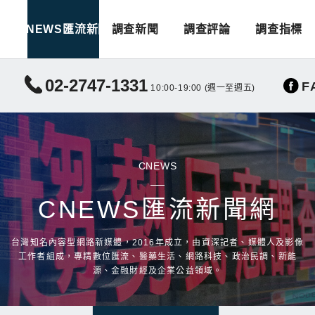
CNEWS匯流新聞
調查新聞
調查評論
調查指標
02-2747-1331
F
10:00-19:00 (週一至週五)
CNEWS
CNEWS匯流新聞網
台灣知名內容型網路新媒體，2016年成立，由資深記者、媒體人及影像
工作者組成，專精數位匯流、醫藥生活、網路科技、政治民調、新能
源、金融財經及企業公益領域。