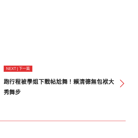
NEXT | 下一篇
跑行程被學姐下戰帖尬舞！賴清德無包袱大
秀舞步