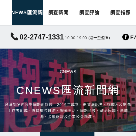
CNEWS匯流新聞
調查新聞
調查評論
調查指標
02-2747-1331
F
10:00-19:00 (週一至週五)
CNEWS
CNEWS匯流新聞網
台灣知名內容型網路新媒體，2016年成立，由資深記者、媒體人及影像
工作者組成，專精數位匯流、醫藥生活、網路科技、政治民調、新能
源、金融財經及企業公益領域。