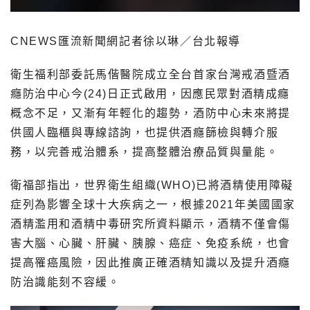
CNEWS匯流新聞網記者徐以琳／台北報導
衛生福利部委託馬偕醫院成立全台首家台灣戒酒暨酒
癮防治中心今(24)日正式啟用，因應民眾對酒精成癮
概念不足，又漸有年輕化的趨勢，酒防中心未來將提
供國人臨櫃與專線諮詢，也提供酒癮篩檢與轉介服
務，以完善戒治體系，提高整體治療品質與量能。
衛福部指出，世界衛生組織(WHO)已將酒精使用障礙
症列為影響全球十大疾病之一，根據2021年美國國家
酒精濫用和酒精中毒研究所資料顯示，酒精不僅會傷
害大腦、心臟、肝臟、胰腺、癌症、免疫系統，也會
提高罹癌風險，因此推廣正確酒精知識以及提升酒癮
防治識能刻不容緩。