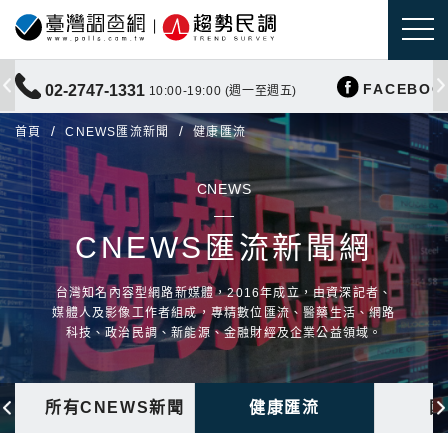
FACEBOO
02-2747-1331
10:00-19:00 (週一至週五)
首頁
CNEWS匯流新聞
健康匯流
CNEWS
CNEWS匯流新聞網
台灣知名內容型網路新媒體，2016年成立，由資深記者、
媒體人及影像工作者組成，專精數位匯流、醫藥生活、網路
科技、政治民調、新能源、金融財經及企業公益領域。
所有CNEWS新聞
健康匯流
國