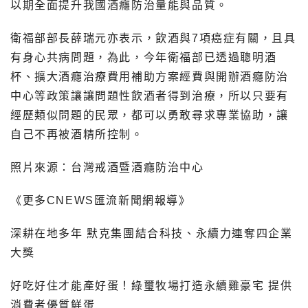
以期全面提升我國酒癮防治量能與品質。
衛福部部長薛瑞元亦表示，飲酒與7項癌症有關，且具
有身心共病問題，為此，今年衛福部已透過聰明酒
杯、擴大酒癮治療費用補助方案經費與開辦酒癮防治
中心等政策讓讓問題性飲酒者得到治療，所以只要有
經歷類似問題的民眾，都可以勇敢尋求專業協助，讓
自己不再被酒精所控制。
照片來源：台灣戒酒暨酒癮防治中心
《更多CNEWS匯流新聞網報導》
深耕在地多年 默克集團結合科技、永續力連奪四企業
大獎
好吃好住才能產好蛋！綠璽牧場打造永續雞豪宅 提供
消費者優質鮮蛋