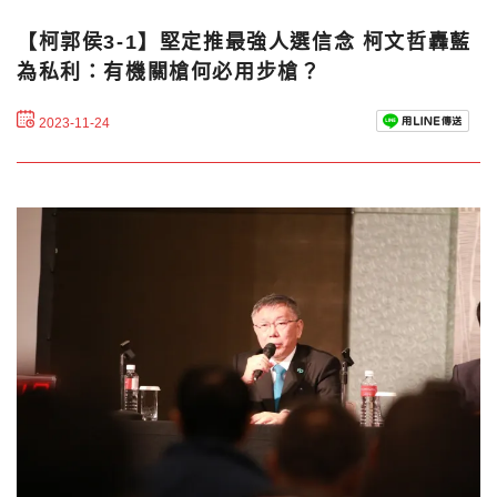
【柯郭侯3-1】堅定推最強人選信念 柯文哲轟藍
為私利：有機關槍何必用步槍？
2023-11-24