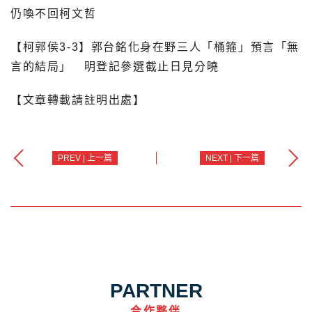
仍喚不回柯文哲
【柯郭侯3-3】郭台銘化身在野三人「桶箍」預言「無
言的結局」 明登記參選截止日見分曉
【文章轉載請註明出處】
PREV | 上一篇
NEXT | 下一篇
PARTNER
合作夥伴