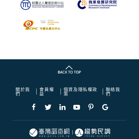
關於我
會員權
個資及隱私權政
聯絡我
們
益
策
們