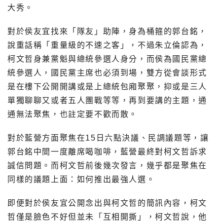
大秀。
對於侯友宜找來「隊友」助陣，身為桶箍的郭台銘，
說重話稱「重量級的不速之客」，不過朱立倫認為，
柯文哲身兼黨魁與總統參選人身分，而侯為國民黨總
統參選人，國民黨主席也必須到場，雙方從會談形式
是在樓下公開開講或是上總統包廂聚聚，抑或是三人
單獨聊聊又或者五人團戰等等，再到要講的主題，通
通無法聚焦，也註定要不歡而散。
對於藍營方面聚焦在15日六點決議、民調議題等，讓
郭台銘中間一度離席喝咖啡，藍營最終對柯文哲訴求
誠信問題。而柯文哲前後幾次發言，幾乎都是聚焦在
同樣的議題上面：如何推出最強人選。
即便對於侯友宜公開念出與柯文哲的簡訊內容，柯文
哲僅是臉色不好但並未「互相開撕」，柯文哲說，他