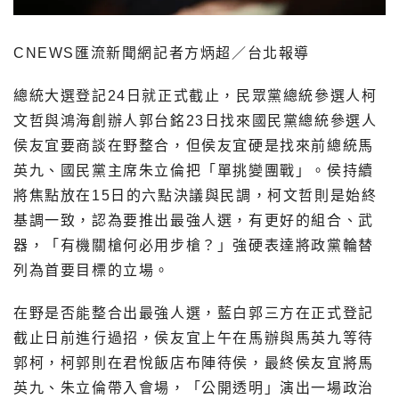
CNEWS匯流新聞網記者方炳超／台北報導
總統大選登記24日就正式截止，民眾黨總統參選人柯
文哲與鴻海創辦人郭台銘23日找來國民黨總統參選人
侯友宜要商談在野整合，但侯友宜硬是找來前總統馬
英九、國民黨主席朱立倫把「單挑變團戰」。侯持續
將焦點放在15日的六點決議與民調，柯文哲則是始終
基調一致，認為要推出最強人選，有更好的組合、武
器，「有機關槍何必用步槍？」強硬表達將政黨輪替
列為首要目標的立場。
在野是否能整合出最強人選，藍白郭三方在正式登記
截止日前進行過招，侯友宜上午在馬辦與馬英九等待
郭柯，柯郭則在君悅飯店布陣待侯，最終侯友宜將馬
英九、朱立倫帶入會場，「公開透明」演出一場政治