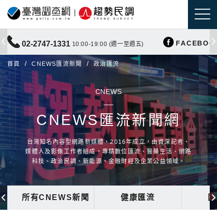
FACEBOO
02-2747-1331
10:00-19:00 (週一至週五)
首頁
CNEWS匯流新聞
政治匯流
CNEWS
CNEWS匯流新聞網
台灣知名內容型網路新媒體，2016年成立，由資深記者、
媒體人及影像工作者組成，專精數位匯流、醫藥生活、網路
科技、政治民調、新能源、金融財經及企業公益領域。
所有CNEWS新聞
健康匯流
國