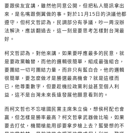
要跟侯友宜講，雖然他同意公開，但把私人簡訊拿出
來，是名嘴跟側翼做的事。對於11月15日的決議他都
遵守，但柯文哲認為，民調部分有爭議，吵一周沒辦
法解決，應該翻過去，這一刻是要思考怎樣對台灣最
好。
柯文哲認為，對他來講，如果要呼應最多的民意，就
是要政黨輪替，而他的邏輯很簡單，組成最強組合，
要團結一切可團結力量，而非只有藍白合，他的邏輯
很簡單，要怎麼做才是勝選最高機會？就是這樣而
已，他尊重數字，但要趁機拉政黨利益甚至個人利
益，這不是台灣未來長遠發展他願意看到的。
而柯文哲也不忘嗆國民黨主席朱立倫，想侯柯配也會
贏，但怎樣是勝率最高？柯文哲拿武器做比喻，如果
要去打仗，機關槍能用卻要拿步槍上去？藍營想的不