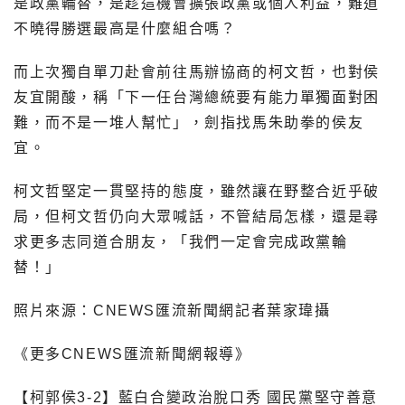
是政黨輪替，是趁這機會擴張政黨或個人利益，難道
不曉得勝選最高是什麼組合嗎？
而上次獨自單刀赴會前往馬辦協商的柯文哲，也對侯
友宜開酸，稱「下一任台灣總統要有能力單獨面對困
難，而不是一堆人幫忙」，劍指找馬朱助拳的侯友
宜。
柯文哲堅定一貫堅持的態度，雖然讓在野整合近乎破
局，但柯文哲仍向大眾喊話，不管結局怎樣，還是尋
求更多志同道合朋友，「我們一定會完成政黨輪
替！」
照片來源：CNEWS匯流新聞網記者葉家瑋攝
《更多CNEWS匯流新聞網報導》
【柯郭侯3-2】藍白合變政治脫口秀 國民黨堅守善意