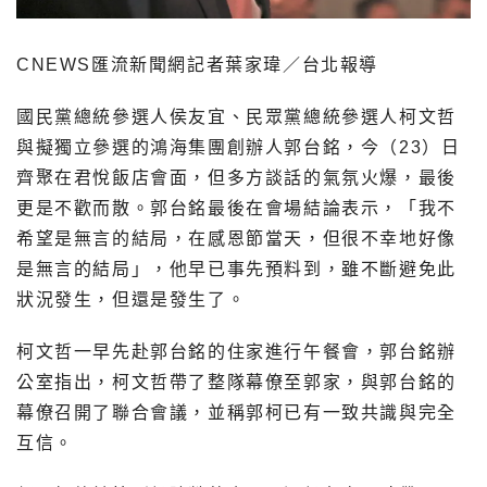
CNEWS匯流新聞網記者葉家瑋／台北報導
國民黨總統參選人侯友宜、民眾黨總統參選人柯文哲
與擬獨立參選的鴻海集團創辦人郭台銘，今（23）日
齊聚在君悅飯店會面，但多方談話的氣氛火爆，最後
更是不歡而散。郭台銘最後在會場結論表示，「我不
希望是無言的結局，在感恩節當天，但很不幸地好像
是無言的結局」，他早已事先預料到，雖不斷避免此
狀況發生，但還是發生了。
柯文哲一早先赴郭台銘的住家進行午餐會，郭台銘辦
公室指出，柯文哲帶了整隊幕僚至郭家，與郭台銘的
幕僚召開了聯合會議，並稱郭柯已有一致共識與完全
互信。