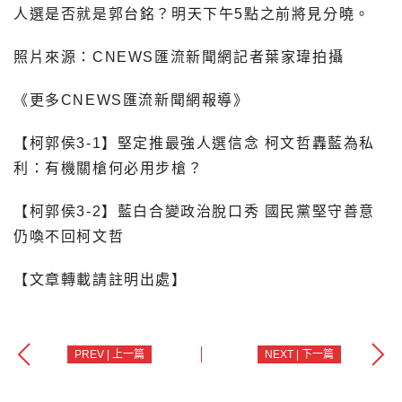
人選是否就是郭台銘？明天下午5點之前將見分曉。
照片來源：CNEWS匯流新聞網記者葉家瑋拍攝
《更多CNEWS匯流新聞網報導》
【柯郭侯3-1】堅定推最強人選信念 柯文哲轟藍為私
利：有機關槍何必用步槍？
【柯郭侯3-2】藍白合變政治脫口秀 國民黨堅守善意
仍喚不回柯文哲
【文章轉載請註明出處】
PREV | 上一篇
NEXT | 下一篇