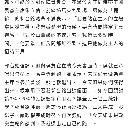
郭、柯終於等到侯陣營赴會，不過侯友宜同時帶了國
民黨主席朱立倫、前總統馬英九到場，讓做為「桶
箍」的郭台銘略帶不滿表示，「我要站在主人的立場
拿回發言權，我想辦婚禮的時候，要有時間排定主桌
禮賓，『對於重量級的不速之客』我們需要點時
間」，他要幫忙訂房間都訂不到，這是他做為主人的
招待不周。
郭台銘強調，他與侯友宜在約今天會面時，侯就已承
諾只會帶上一名幕僚赴約，並表示，朱立倫若做為黨
主席也參加會談，那他就退出，「今天如果你們談得
出來，根本用不著我郭台銘出這個面」，如今回頭討
論3%、6%的民調數字有用嗎？讓全民一起上統計
學？郭台銘呼籲，應該停止內部損耗，三人擰成一股
繩子，讓政權完成輪替。再次強調，「今天如果是政
黨主席的談判，我就退出走自己的路」。