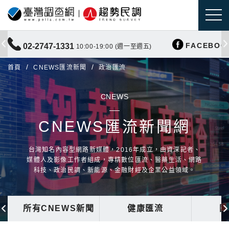
FACEBOO
02-2747-1331
10:00-19:00 (週一至週五)
首頁
CNEWS匯流新聞
政治匯流
CNEWS
CNEWS匯流新聞網
台灣知名內容型網路新媒體，2016年成立，由資深記者、
媒體人及影像工作者組成，專精數位匯流、醫藥生活、網路
科技、政治民調、新能源、金融財經及企業公益領域。
所有CNEWS新聞
健康匯流
國