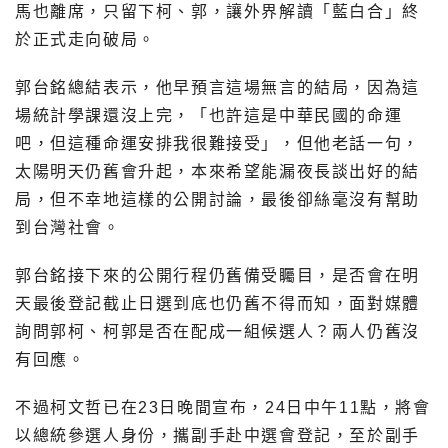
馬也離席，只留下柯、郭，讓外界解讀「藍白合」終
於正式走向破局。
郭台銘總結表示，他早預言這場無言的結局，因為這
場統計學課還沒上完，「也許這是中華民國的命運
吧，但這種命運安排我很難接受」，但他老話一句，
太陽明天仍舊會升起，本來希望能漏夜長談出好的結
局，但不幸地這樣的公開討論，最後卻絲毫沒有幫助
到台灣社會。
郭台銘接下來的公開行程仍舊備受矚目，是否會在明
天最後登記截止日選到底也仍舊不得而知，面對媒體
詢問郭柯、柯郭是否在配成一組候選人？兩人仍舊沒
有回應。
不過柯文哲已在23日晚間宣布，24日中午11點，將會
以總統參選人身份，攜副手赴中選會登記，至於副手