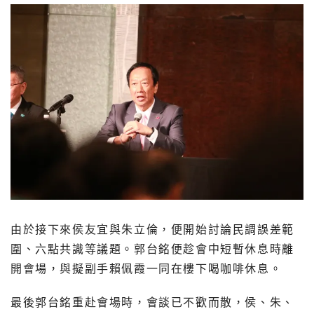
由於接下來侯友宜與朱立倫，便開始討論民調誤差範
圍、六點共識等議題。郭台銘便趁會中短暫休息時離
開會場，與擬副手賴佩霞一同在樓下喝咖啡休息。
最後郭台銘重赴會場時，會談已不歡而散，侯、朱、