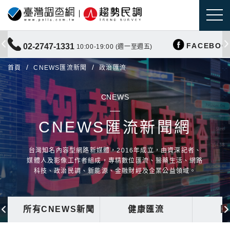
FACEBOO
02-2747-1331
10:00-19:00 (週一至週五)
首頁
CNEWS匯流新聞
政治匯流
CNEWS
CNEWS匯流新聞網
台灣知名內容型網路新媒體，2016年成立，由資深記者、
媒體人及影像工作者組成，專精數位匯流、醫藥生活、網路
科技、政治民調、新能源、金融財經及企業公益領域。
所有CNEWS新聞
健康匯流
國