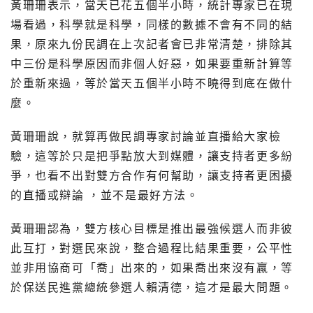
黃珊珊表示，當天已花五個半小時，統計專家已在現
場看過，科學就是科學，同樣的數據不會有不同的結
果，原來九份民調在上次記者會已非常清楚，排除其
中三份是科學原因而非個人好惡，如果要重新計算等
於重新來過，等於當天五個半小時不曉得到底在做什
麼。
黃珊珊說，就算再做民調專家討論並直播給大家檢
驗，這等於只是把爭點放大到媒體，讓支持者更多紛
爭，也看不出對雙方合作有何幫助，讓支持者更困擾
的直播或辯論 ，並不是最好方法。
黃珊珊認為，雙方核心目標是推出最強候選人而非彼
此互打，對選民來說，整合過程比結果重要，公平性
並非用協商可「喬」出來的，如果喬出來沒有贏，等
於保送民進黨總統參選人賴清德，這才是最大問題。