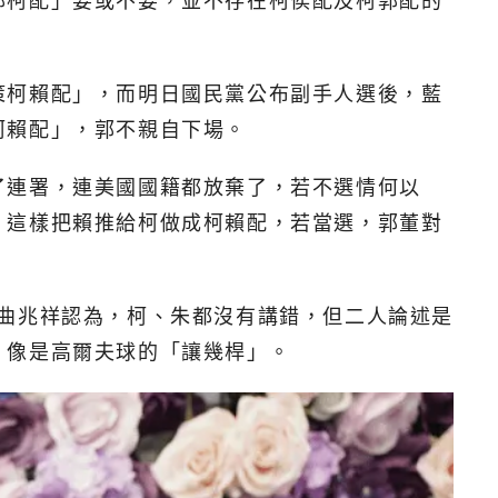
郭柯配」要或不要，並不存在柯侯配及柯郭配的
策柯賴配」，而明日國民黨公布副手人選後，藍
柯賴配」，郭不親自下場。
了連署，連美國國籍都放棄了，若不選情何以
，這樣把賴推給柯做成柯賴配，若當選，郭董對
曲兆祥認為，柯、朱都沒有講錯，但二人論述是
，像是高爾夫球的「讓幾桿」。