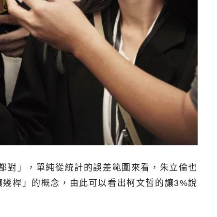
都對」，單純從統計的誤差範圍來看，朱立倫也
幾桿」的概念，由此可以看出柯文哲的讓3%說