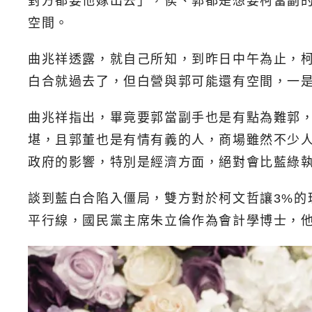
對方都要他嫁出去」，侯、郭都是想要柯當副
空間。
曲兆祥透露，就自己所知，到昨日中午為止，
白合就過去了，但白營與郭可能還有空間，一
曲兆祥指出，畢竟要郭當副手也是有點為難郭
堪，且郭董也是有情有義的人，商場雖然不少
政府的影響，特別是經濟方面，絕對會比藍綠
談到藍白合陷入僵局，雙方對於柯文哲讓3%
平行線，國民黨主席朱立倫作為會計學博士，