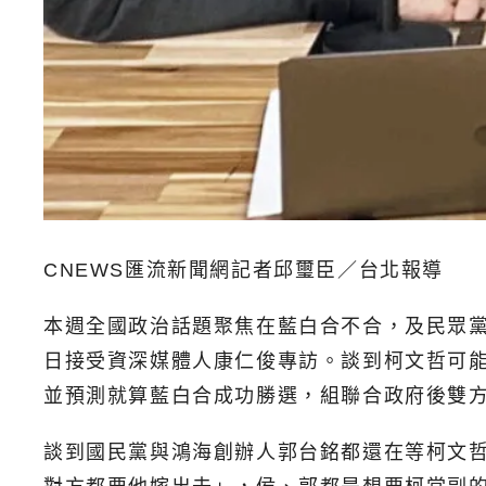
CNEWS匯流新聞網記者邱璽臣／台北報導
本週全國政治話題聚焦在藍白合不合，及民眾黨
日接受資深媒體人康仁俊專訪。談到柯文哲可
並預測就算藍白合成功勝選，組聯合政府後雙
談到國民黨與鴻海創辦人郭台銘都還在等柯文