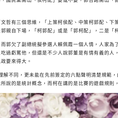
的，國民黨開出「侯柯配」要或不要，郭台銘開出「
柯文哲有三個思維，「上策柯侯配、中策柯郭配、下
是郭親自下場，「柯郭配」或是「郭柯配」，二是「
，而郭欠了副總統擬參選人賴佩霞一個人情，人家為
人吃過虧罵他，但還是不少人說郭董是有情有義的人
執政要來得大。
的理解不同，更未能在先前簽定的六點聲明清楚規範，
他所說的是統計概念，而柯在講的是比賽的遊戲規則