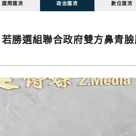
國際匯流
政治匯流
數位匯流
 若勝選組聯合政府雙方鼻青臉