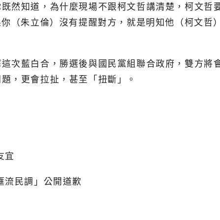
你既然知道，為什麼現場不跟柯文哲講清楚，柯文哲要
果你（朱立倫）沒有提醒對方，就是明知他（柯文哲
擇這次藍白合，勝選後與國民黨組聯合政府，雙方將
問題，更會拉扯，甚至「扭斷」。
友宜
匯流民調」公開道歉