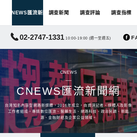
CNEWS匯流新聞
調查新聞
調查評論
調查指標
02-2747-1331
F
10:00-19:00 (週一至週五)
CNEWS
CNEWS匯流新聞網
台灣知名內容型網路新媒體，2016年成立，由資深記者、媒體人及影像
工作者組成，專精數位匯流、醫藥生活、網路科技、政治民調、新能
源、金融財經及企業公益領域。