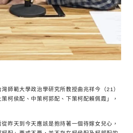
灣師範大學政治學研究所教授曲兆祥今（21）
上策柯侯配、中策柯郭配、下策柯配賴佩霞」，
哲從昨天到今天應該是抱持著一個待嫁女兒心，