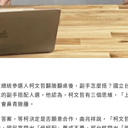
總統參選人柯文哲翻臉翻桌後，副手怎麼搭？國立台
能的副手搭配人選，他認為，柯文哲有三個思維，「
方會鼻青臉腫。
哲答案，等柯決定是否願意合作，曲兆祥說，「柯文