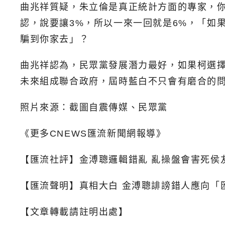
曲兆祥質疑，朱立倫是真正統計方面的專家，
認，說要讓3%，所以一來一回就是6%，「如
騙到你家去」？
曲兆祥認為，民眾黨發展潛力最好，如果柯選
未來組成聯合政府，屆時藍白不只會有磨合的
照片來源：截圖自震傳媒、民眾黨
《更多CNEWS匯流新聞網報導》
【匯流社評】金溥聰邏輯錯亂 亂操盤會害死侯
【匯流聲明】真相大白 金溥聰誹謗錯人應向「
【文章轉載請註明出處】