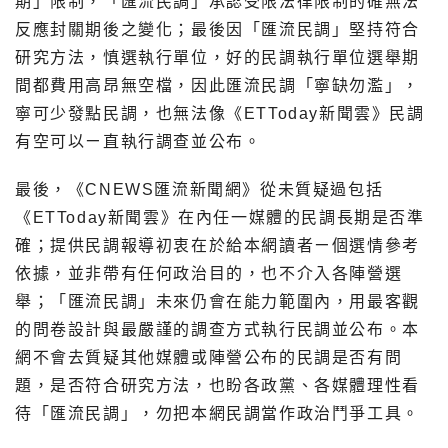
期」限制，「匯流民調」承認受限法律限制的確無法
反應封關期後之變化；最後因「匯流民調」堅持符合
研究方法，慎選執行單位，好的民調執行單位選舉期
間都費用高昂無空檔，因此匯流民調「寧缺勿濫」，
寧可少發點民調，也無法像《ETToday新聞雲》民調
有空可以ㄧ直執行調查並公布。
最後，《CNEWS匯流新聞網》從未質疑過包括
《ETToday新聞雲》在內任一媒體的民調長期是否準
確；提供民調報導初衷在於給本網讀者ㄧ個選情參考
依據，並非帶有任何政治目的，也不介入各陣營選
舉；「匯流民調」未來仍會在能力範圍內，用最客觀
的問卷設計與最嚴謹的調查方式執行民調並公布。本
網不會去質疑其他媒體或陣營公布的民調是否有問
題，是否符合研究方法，也盼各政黨、各媒體理性看
待「匯流民調」，勿把本網民調當作政治鬥爭工具。