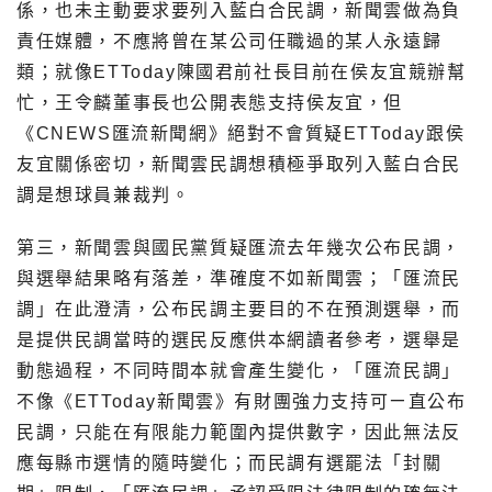
係，也未主動要求要列入藍白合民調，新聞雲做為負
責任媒體，不應將曾在某公司任職過的某人永遠歸
類；就像ETToday陳國君前社長目前在侯友宜競辦幫
忙，王令麟董事長也公開表態支持侯友宜，但
《CNEWS匯流新聞網》絕對不會質疑ETToday跟侯
友宜關係密切，新聞雲民調想積極爭取列入藍白合民
調是想球員兼裁判。
第三，新聞雲與國民黨質疑匯流去年幾次公布民調，
與選舉結果略有落差，準確度不如新聞雲；「匯流民
調」在此澄清，公布民調主要目的不在預測選舉，而
是提供民調當時的選民反應供本網讀者參考，選舉是
動態過程，不同時間本就會產生變化，「匯流民調」
不像《ETToday新聞雲》有財團強力支持可ㄧ直公布
民調，只能在有限能力範圍內提供數字，因此無法反
應每縣市選情的隨時變化；而民調有選罷法「封關