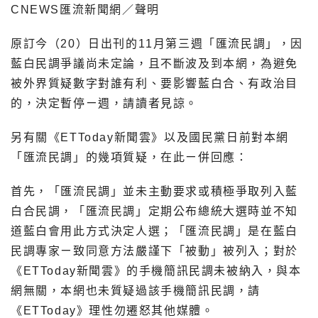
CNEWS匯流新聞網／聲明
原訂今（20）日出刊的11月第三週「匯流民調」，因
藍白民調爭議尚未定論，且不斷波及到本網，為避免
被外界質疑數字對誰有利、要影響藍白合、有政治目
的，決定暫停ㄧ週，請讀者見諒。
另有關《ETToday新聞雲》以及國民黨日前對本網
「匯流民調」的幾項質疑，在此ㄧ併回應：
首先，「匯流民調」並未主動要求或積極爭取列入藍
白合民調，「匯流民調」定期公布總統大選時並不知
道藍白會用此方式決定人選；「匯流民調」是在藍白
民調專家ㄧ致同意方法嚴謹下「被動」被列入；對於
《ETToday新聞雲》的手機簡訊民調未被納入，與本
網無關，本網也未質疑過該手機簡訊民調，請
《ETToday》理性勿遷怒其他媒體。