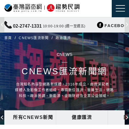
FACEBOO
02-2747-1331
10:00-19:00 (週一至週五)
首頁
CNEWS匯流新聞
政治匯流
CNEWS
CNEWS匯流新聞網
台灣知名內容型網路新媒體，2016年成立，由資深記者、
媒體人及影像工作者組成，專精數位匯流、醫藥生活、網路
科技、政治民調、新能源、金融財經及企業公益領域。
所有CNEWS新聞
健康匯流
國