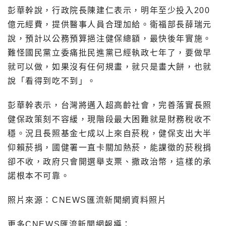
彭華幹說，行政院長陳建仁表示，明年至少投入200
億元經費，提供醫事人員合理加給。衛福部長薛瑞元
說，預計以公務預算挹注健保總額，最快後年實施。
難怪國民黨立委痛批民進黨已經執政七年了，要做早
就可以做，如果沒有任何規畫，就只是畫大餅，也就
說「看得到吃不到」。
彭華幹表示，台灣將邁入超高齡社會，完善落實長照
健保政策刻不容緩，現階段最大困難就是財務稅收不
穩。況且長照基金七成以上來自菸稅，健保支出大半
仰賴菸捐，國健署一直卡關加熱菸，能課徵的菸稅捐
卻不收，政府只會開選舉支票、撒政治幣，這樣的承
諾根本不可靠。
照片來源：CNEWS匯流新聞網資料照片
更多CNEWS匯流新聞網報導：