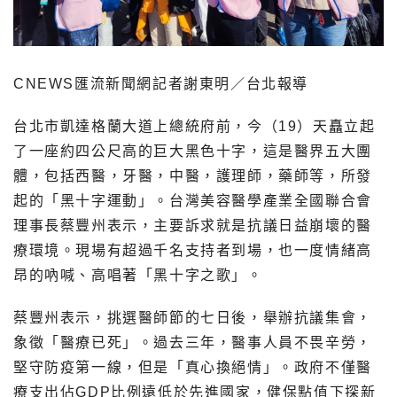
CNEWS匯流新聞網記者謝東明／台北報導
台北市凱達格蘭大道上總統府前，今（19）天矗立起
了一座約四公尺高的巨大黑色十字，這是醫界五大團
體，包括西醫，牙醫，中醫，護理師，藥師等，所發
起的「黑十字運動」。台灣美容醫學產業全國聯合會
理事長蔡豐州表示，主要訴求就是抗議日益崩壞的醫
療環境。現場有超過千名支持者到場，也一度情緒高
昂的吶喊、高唱著「黑十字之歌」。
蔡豐州表示，挑選醫師節的七日後，舉辦抗議集會，
象徵「醫療已死」。過去三年，醫事人員不畏辛勞，
堅守防疫第一線，但是「真心換絕情」。政府不僅醫
療支出佔GDP比例遠低於先進國家，健保點值下探新