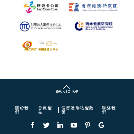
關於我
會員權
個資及隱私權政
聯絡我
們
益
策
們