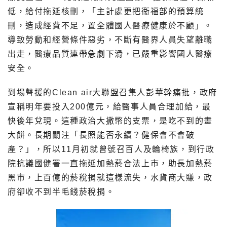
低，給付拖延核刪，「主計處更把衞福部的預算統
刪，造成經費不足，置全體國人醫療健康於不顧」。
導致勞動和經營條件惡劣，不斷有醫界人員失望離職
出走，醫療品質連帶急劇下滑，已嚴重影響國人醫療
安全。
到場聲援的Clean air大聯盟召集人彭華幹痛批，政府
宣稱明年要投入200億元，給醫事人員合理加給，最
快後年兌現。這種政治大撒幣的支票，是吃不到的畫
大餅。長期關注「長照能否永續？健保會不會破
產？」，所以11月初就曾號召百人及輪椅族，到行政
院抗議國健署一直拖延加熱菸合法上市，助長加熱菸
黑市，上百億的菸稅捐就這樣流失，水貨商大賺，政
府卻收不到半毛錢菸稅捐。