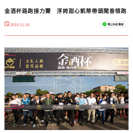
金酒杯路跑接力賽 浮誇甜心凱蒂帶頭聞香領跑
2023-11-19