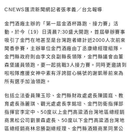
CNEWS匯流新聞網記者張孝義／台北報導
金門酒廠主辦的「第一屆金酒杯路跑．接力賽」活
動，於今（19）日清晨7:30盛大開跑，首屆舉辦賽事
吸引了金門在地甚至是台灣跑者總計近2000人次前來
聞香參賽，主辦單位金門酒廠由丁丞康總經理組隊，
金門縣政府則由李文良副縣長領隊，金門縣議會由董
森堡議員領跑，要一起挑戰3人接力賽。同時更邀請到
啦啦隊應援女神中素有浮誇甜心稱號的謝凱蒂前來為
所有選手加油領跑。
包括立法委員陳玉珍、金門縣財政處處長陳國庭、教
育處長孫麗琪、觀光處處長李銘培、金門防衛指揮部
指揮官李定中、50度以上金門高粱酒台灣地區總經銷
商黑松公司劉景森處長、50度以下金門高粱酒台灣地
區總經銷商林忠勝副總經理、金門縣酒類商業同業公