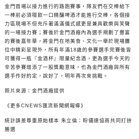
金門首場以接力進行的路跑賽事，隊友們在交棒給下
一棒前必須啜飲一口精釀啤酒才能進行交棒，各個接
力區現場不但充斥著滿滿儀式感更是兼具歡樂與笑聲
的一場接力賽；賽後於金門酒廠內為選手規劃了豐富
的賽後嘉年華，將金門在地美食、文化一舉於現場攤
位中精彩呈現外，所有年滿18歲的參賽選手完賽後皆
可獲得一瓶『金酒杯』限量紀念酒，更為選手今天的
辛苦參賽增添了一股獎勵意味，也為金門酒廠與所有
選手作好約定，說好了，明年再次來挑戰。
照片來源：金門酒廠提供
《更多CNEWS匯流新聞網報導》
統計誤差尊重原始樣本 朱立倫：盼儘速協商共同打拚
勝選