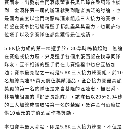
賽而來，出發前金門酒廠董事長吳昆璋在致詞時也談
到，金酒杯第一屆的辦理就受到跑者廣泛的討論，也
是國內首度以金門精釀啤酒來組成三人接力的賽事，
希望在賽事挑戰過程選手都能盡興與盡力，也期許每
位選手以及參賽隊伍都能獲得最佳成績。
5.8K接力組的第一棒選手於7:30準時鳴槍起跑，無論
在賽道或接力區，只見選手各個東張西望在找尋同隊
隊友，互不相識的選手們在比賽過程中也會互道加
油；賽事最亮點之一就是5.8K三人接力競賽組，前10
名加總高達35萬元價值獎勵酒品，全台接力賽最高額
獎勵的第一名的隊伍是來自基隆的溫連忠、楊宏舜、
林晨皓組團的『好馬長跑隊』，該隊伍以20分2.94秒
的三人加總成績取得第一名的榮耀，獲得金門酒廠提
供10萬元的等值酒品作為獎勵。
本屆賽事最大亮點，即是5.8K三人接力競賽，不但是