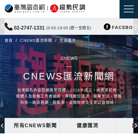
FACEBOO
02-2747-1331
10:00-19:00 (週一至週五)
首頁
CNEWS匯流新聞
生活匯流
CNEWS
CNEWS匯流新聞網
台灣知名內容型網路新媒體，2016年成立，由資深記者、
媒體人及影像工作者組成，專精數位匯流、醫藥生活、網路
科技、政治民調、新能源、金融財經及企業公益領域。
所有CNEWS新聞
健康匯流
國