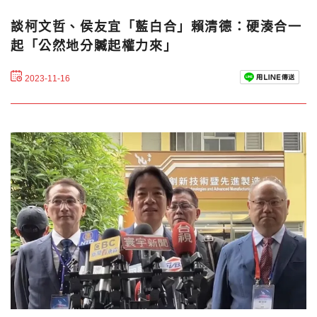
談柯文哲、侯友宜「藍白合」賴清德：硬湊合一
起「公然地分贓起權力來」
2023-11-16