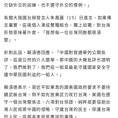
欠缺外交的訓練，也不遵守外交的慣例。」
有關大陸國台辦發言人
朱鳳蓮
（15）日直言，如果傳
言屬實，這兩個人湊成雙獨組合、獨上加獨，對台海
形勢意味著什麼，「我想每一位台灣同胞都很清
楚」。
針對此話，賴清德回應，「中國對我選舉的公開批
評，這是公然的介入選舉，那中國的大聲批評也證明
了，我們做對了，我們這一組是最能守護國家安全守
護中華民國利益的一組人。」
賴清德表示，習近平如果真的跟美國政府要求不要持
續武裝台灣，倒不如先放棄武力攻打台灣，美國在遵
守一個台灣關係法，六項對台保證，純粹是要協助台
灣人民抵禦中國的侵略，守護台灣的民主，保護台灣
的人民，這個本來就是應該的事情。