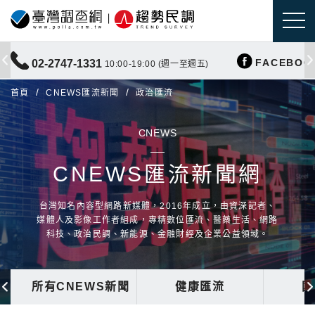
FACEBOO
02-2747-1331
10:00-19:00 (週一至週五)
首頁
CNEWS匯流新聞
政治匯流
CNEWS
CNEWS匯流新聞網
台灣知名內容型網路新媒體，2016年成立，由資深記者、
媒體人及影像工作者組成，專精數位匯流、醫藥生活、網路
科技、政治民調、新能源、金融財經及企業公益領域。
所有CNEWS新聞
健康匯流
國