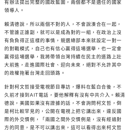
有辦法提出完整的國政藍圖，兩個都不是適任的國家
領導人。
賴清德說，所以兩個不對的人，不會說湊合在一起，
不管誰正誰副，就可以是成為對的一組，在政治上沒
有負負得正這樣的事情，競選總部本來就設定一對一
的對戰模式，自己也有信心贏得這場選舉，也一定會
贏得這場選舉，我將帶領台灣持續在民主的道路上壯
大前進，走進國際社會、迎向未來，絕對不允許其中
的政權拖著台灣走回頭路。
針對柯文哲接受電視節目專訪，爆料在藍白合後，不
久前才接到AIT電話，要他解釋有沒有中共介入。賴清
德說，美國如果沒有證據的話，不會詢問柯文哲，倒
是柯比較罕見的，公開在電視上把它講出來，違反國
際的外交慣例，「兩國之間外交慣例是，沒有經過對
方的同意，是不可以講出來，這可以看得出來柯文哲