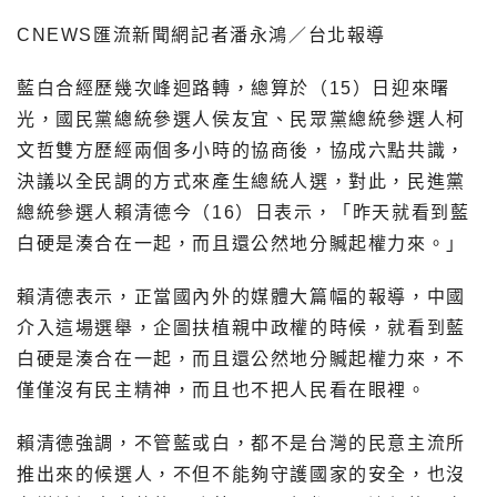
CNEWS匯流新聞網記者潘永鴻／台北報導
藍白合經歷幾次峰迴路轉，總算於（15）日迎來曙
光，國民黨總統參選人侯友宜、民眾黨總統參選人柯
文哲雙方歷經兩個多小時的協商後，協成六點共識，
決議以全民調的方式來產生總統人選，對此，民進黨
總統參選人賴清德今（16）日表示，「昨天就看到藍
白硬是湊合在一起，而且還公然地分贓起權力來。」
賴清德表示，正當國內外的媒體大篇幅的報導，中國
介入這場選舉，企圖扶植親中政權的時候，就看到藍
白硬是湊合在一起，而且還公然地分贓起權力來，不
僅僅沒有民主精神，而且也不把人民看在眼裡。
賴清德強調，不管藍或白，都不是台灣的民意主流所
推出來的候選人，不但不能夠守護國家的安全，也沒