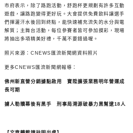
市府表示，除了路跑活動，舒跑杯更規劃有許多互動
遊戲，讓路跑變得更好玩。大會提供免費飲料讓選手
們揮灑汗水後回到終點，能快速補充流失的水分與電
解質；主舞台活動，每位參賽者皆可參加摸彩，現場
將抽出多項精美好禮，千萬不要錯過喔。
照片來源：CNEWS匯流新聞網資料照片
更多CNEWS匯流新聞網報導：
佛州新直營分銷據點啟用 寶陞擴張業務明年營運成
長可期
擄人勒贖幕後有黑手 刑事局溯源破暴力黑幫逮18人
【文章轉載請註明出處】