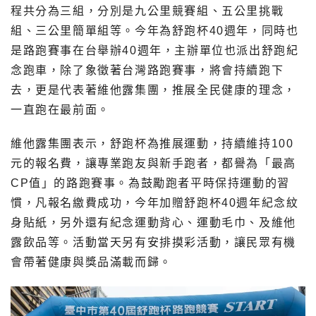
程共分為三組，分別是九公里競賽組、五公里挑戰
組、三公里簡單組等。今年為舒跑杯40週年，同時也
是路跑賽事在台舉辦40週年，主辦單位也派出舒跑紀
念跑車，除了象徵著台灣路跑賽事，將會持續跑下
去，更是代表著維他露集團，推展全民健康的理念，
一直跑在最前面。
維他露集團表示，舒跑杯為推展運動，持續維持100
元的報名費，讓專業跑友與新手跑者，都譽為「最高
CP值」的路跑賽事。為鼓勵跑者平時保持運動的習
慣，凡報名繳費成功，今年加贈舒跑杯40週年紀念紋
身貼紙，另外還有紀念運動背心、運動毛巾、及維他
露飲品等。活動當天另有安排摸彩活動，讓民眾有機
會帶著健康與獎品滿載而歸。