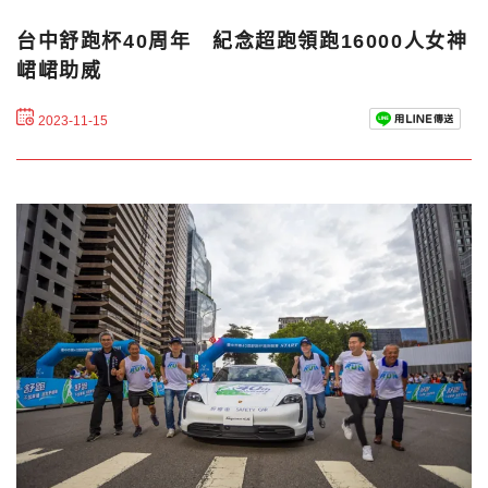
台中舒跑杯40周年 紀念超跑領跑16000人女神
峮峮助威
2023-11-15