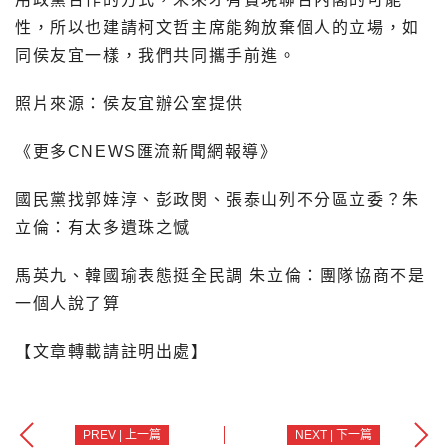
性，所以也建請柯文哲主席能夠放棄個人的立場，如
同侯友宜一樣，我們共同攜手前進。
照片來源：侯友宜辦公室提供
《更多CNEWS匯流新聞網報導》
國民黨找郭婞淳、彭政閔、張泰山列不分區立委？朱
立倫：有太多遺珠之憾
馬英九、韓國瑜表態挺全民調 朱立倫：團隊協商不是
一個人說了算
【文章轉載請註明出處】
PREV | 上一篇
NEXT | 下一篇