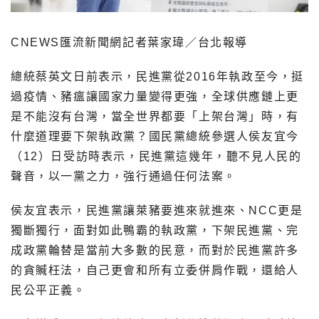
CNEWS匯流新聞網記者葉家瑋／台北報導
總統蔡英文日前表示，民進黨從2016年執政至今，挺
過疫情、豬瘟讓國家力量變得更強，全球供應鏈上更
是不能沒有台灣，當全世界都要「上架台灣」時，有
什麼道理要下架執政黨？國民黨總統參選人侯友宜今
（12）日受訪時表示，民進黨這幾年，聽不見人民的
聲音，以一黨之力，強行通過任何法案。
侯友宜表示，民進黨讓萊豬要進來就進來、NCC更是
獨斷獨行，面對如此鴨霸的執政黨，下架民進黨、完
成政黨輪替是當前大多數的民意，而對於民進黨許多
的貪贓枉法，自己更會和所有立委併肩作戰，還給人
民公平正義。