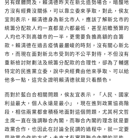
另有媒體問及，賴清德昨天在新北造勢場合，暗酸地
方沒有經費沒關係，可以靠立委來爭取，對此，侯友
宜則表示，賴清德身為新北市人，應該了解新北市的
統籌分配款人均一直都是六都最低，甚至前瞻預算的
人均也不到高雄市的一半，更需要負擔高額的自籌
款。賴清德在過去疫情最嚴峻的時刻，沒有關心新北
市，而現在面對新北市受到的不公平對待，不但沒有
重新檢討財劃法及統籌分配款的合理性，卻為了輔選
特定的民進黨立委，說中央經費由他來爭取、可以給
他多一點，這完全證明賴清德就是只看顏色。
而對於藍白合相關問題，侯友宜表示，「人民、國家
利益最大，個人永遠是最小」，現在進到政黨協商階
段，相信兩黨都會積極地面對這個問題，尤其柯文哲
主席一直在強調聯合內閣，而聯合內閣的理念就是要
政黨合作，也因此在討論全民調的過程中，就一定要
用政黨合作的方式，未來才有實現聯合內閣的可能