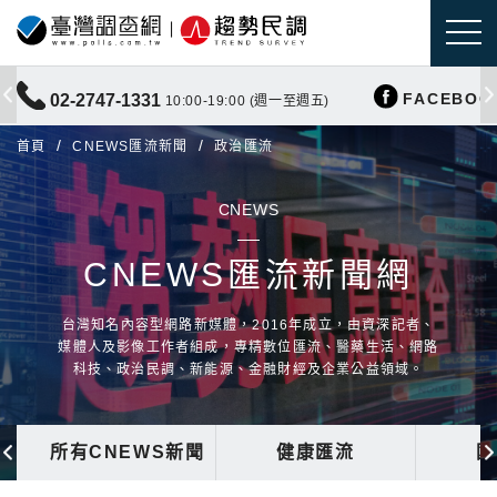
FACEBOO
02-2747-1331
10:00-19:00 (週一至週五)
首頁
CNEWS匯流新聞
政治匯流
CNEWS
CNEWS匯流新聞網
台灣知名內容型網路新媒體，2016年成立，由資深記者、
媒體人及影像工作者組成，專精數位匯流、醫藥生活、網路
科技、政治民調、新能源、金融財經及企業公益領域。
所有CNEWS新聞
健康匯流
國