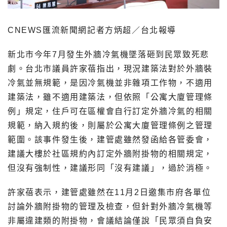
CNEWS匯流新聞網記者方炳超／台北報導
新北市今年7月發生外牆冷氣機墜落砸到民眾致死悲
劇。台北市議員許家蓓指出，現況建築法對於外牆裝
冷氣並無規範，是因冷氣機並非雜項工作物，不適用
建築法，雖不適用建築法，但依照「公寓大廈管理條
例」規定，住戶可在區權會自行訂定外牆冷氣的相關
規範，納入規約後，則屬於公寓大廈管理條例之管理
範圍。該事件發生後，建管處雖然發函給各管委會，
建議大樓於社區規約內訂定外牆附掛物的相關規定，
但沒有強制性，建議形同「沒有建議」，過於消極。
許家蓓表示，建管處雖然在11月2日邀集市府各單位
討論外牆附掛物的管理及檢查，但針對外牆冷氣機等
非屬違建類的附掛物，會議結論僅說「民眾須自負安