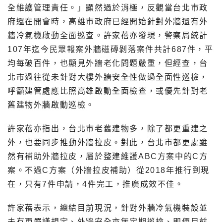
全維護管理責任。」顯然過於消極，反觀當台北市政
府還在開會時，高雄市政府已經開始針對外牆還有外
牆冷氣機啟動全面巡查。許家蓓亦發現，警察局統計
107年迄今民眾報案外牆磁磚剝落案件共計687件，平
均每破百件，也顯見外牆老化問題嚴重，但經查，台
北市過往從未針對大樓外牆安全性做過全面性巡檢，
呼籲建管處應比照高雄啟動全面檢查，或優先針對老
舊建物外牆啟動巡檢。
許家蓓亦指出，台北市老舊建物多，除了都更重建之
外，也要同步推動外牆拉皮。對此，台北市都更處雖
然有補助外牆拉皮，屬於整建維護ABC方案中的C方
案。不過C方案（外牆拉皮補助）從2018年推行到現
在，只有7件申請，4件完工，推廣成效不佳。
許家蓓表示，總結目前現況，針對外牆冷氣機裝設並
未有更嚴謹規定、外牆安全亦無定期巡檢、即便目前