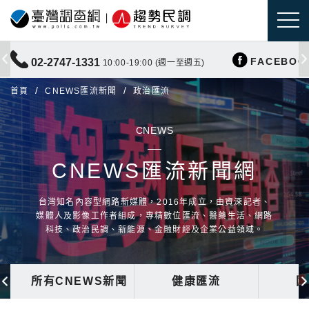
FACEBOO
02-2747-1331
10:00-19:00 (週一至週五)
首頁
CNEWS匯流新聞
政治匯流
CNEWS
CNEWS匯流新聞網
台灣知名內容型網路新媒體，2016年成立，由資深記者、
媒體人及影像工作者組成，專精數位匯流、醫藥生活、網路
科技、政治民調、新能源、金融財經及企業公益領域。
所有CNEWS新聞
健康匯流
國