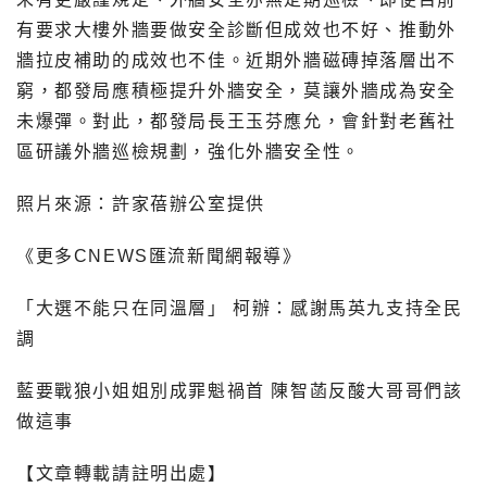
有要求大樓外牆要做安全診斷但成效也不好、推動外
牆拉皮補助的成效也不佳。近期外牆磁磚掉落層出不
窮，都發局應積極提升外牆安全，莫讓外牆成為安全
未爆彈。對此，都發局長王玉芬應允，會針對老舊社
區研議外牆巡檢規劃，強化外牆安全性。
照片來源：許家蓓辦公室提供
《更多CNEWS匯流新聞網報導》
「大選不能只在同溫層」 柯辦：感謝馬英九支持全民
調
藍要戰狼小姐姐別成罪魁禍首 陳智菡反酸大哥哥們該
做這事
【文章轉載請註明出處】