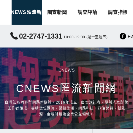
CNEWS匯流新聞
調查新聞
調查評論
調查指標
02-2747-1331
F
10:00-19:00 (週一至週五)
CNEWS
CNEWS匯流新聞網
台灣知名內容型網路新媒體，2016年成立，由資深記者、媒體人及影像
工作者組成，專精數位匯流、醫藥生活、網路科技、政治民調、新能
源、金融財經及企業公益領域。