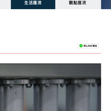
生活匯流
觀點匯流