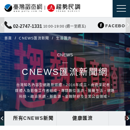
FACEBOO
02-2747-1331
10:00-19:00 (週一至週五)
首頁
CNEWS匯流新聞
生活匯流
CNEWS
CNEWS匯流新聞網
台灣知名內容型網路新媒體，2016年成立，由資深記者、
媒體人及影像工作者組成，專精數位匯流、醫藥生活、網路
科技、政治民調、新能源、金融財經及企業公益領域。
所有CNEWS新聞
健康匯流
國