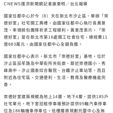
CNEWS匯流新聞網記者謝東明／台北報導
國家住都中心於今（8）天在新北市汐止區，舉辦「崇
德好室」社宅開工典禮，由國家住都中心執行長黃景
茂，率領統包團隊祈求工程順利。黃景茂表示，「崇
德好室」是在新北市第16處開工社會住宅，總經費11
億683萬元，由國家住都中心全額負擔。
國家住都中心表示，新北市「崇德好室」基地，位於
汐止區茄苳路及中華街所夾街廓，鄰近崇德國小、秀
峰高中、汐止國泰綜合醫院、台鐵汐止車站等，而且
附近為住宅區，交通便利、生活、教育及醫療機能完
善。
崇德好室建築規模為地上14層、地下4層，提供185戶
社宅單元，地下室招租停車場預計提供95輛汽車停車
位及186輛機車停車位。低樓層將規劃托嬰中心及無