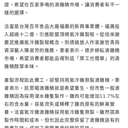
證，希望在百家爭鳴的滴雞精市場，讓消費者有不一
樣的選擇。
洽富是台灣百年食品大廠福壽的新興事業體，福壽投
入超過十二億，引進歐盟頂規氣冷雞製程。從找來謝
震武推廣氣冷雞製程概念，到透過旅人作家謝哲青與
資深藝人陳淑芳的推薦，業者表示，逐步耕耘滴雞精
市場，希望消費者都能品嚐到這「厚工也簡單」的滴
雞精醇厚本味。
產製流程如此費工，卻堅持用氣冷雞熬製滴雞精，業
者表示，民眾喝滴雞精就是希望養生，但市售一般滴
雞精因為採用浸水雞隻製作，雞肉可能增加11.7%左
右的含水量，容易流失或稀釋了雞肉原有的鮮美營
養。洽富氣冷雞滴雞精採用氣冷雞隻熬製，雖然提高
製作時間和成本，但也因此完整保留了滴雞精該有的