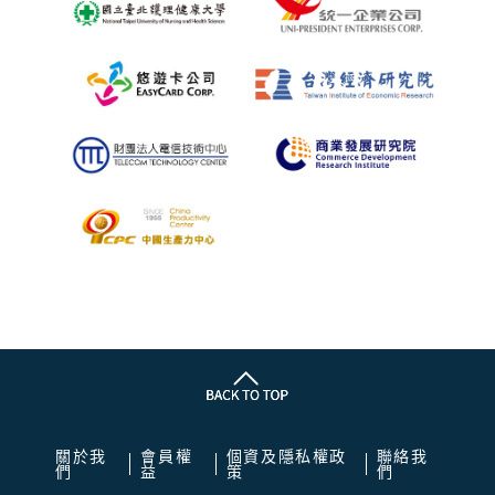
關於我
會員權
個資及隱私權政
聯絡我
們
益
策
們