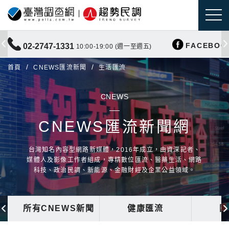
FACEBOO
02-2747-1331
10:00-19:00 (週一至週五)
首頁
CNEWS匯流新聞
生活匯流
CNEWS
CNEWS匯流新聞網
台灣知名內容型網路新媒體，2016年成立，由資深記者、
媒體人及影像工作者組成，專精數位匯流、醫藥生活、網路
科技、政治民調、新能源、金融財經及企業公益領域。
所有CNEWS新聞
健康匯流
國