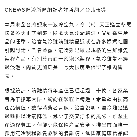
CNEWS匯流新聞網記者許哲綱／台北報導
本周末全台將迎來一波冷空氣，今（8）天正逢立冬意
味著冬天正式到來，隨著天氣逐漸轉涼，又到養生產
品的旺季。洽富氣冷雞滴雞精最近就在許多媽媽社團
引起討論，業者透露，氣冷雞是歐盟規格的生鮮雞隻
製程產品，有別於市面一般泡水製程，氣冷雞隻不經
過浸泡，肉質更加鮮美，最大限度地保留了雞肉營
養。
根據統計，滴雞精每年產值已經超過二十億，各家業
者為了搶奪大餅，紛紛在製程上精進，希望藉由提高
產品價值，獲得消費者青睞。洽富說明，氣冷雞是透
過懸掛以冷氣降溫，減少了交叉汙染的風險，雖然生
產過程費工，但卻更能保障產品安全。推出市面唯一
採用氣冷製程雞隻熬製的滴雞精，獲國家健康食品認