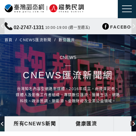
FACEBOO
02-2747-1331
10:00-19:00 (週一至週五)
首頁
CNEWS匯流新聞
數位匯流
CNEWS
CNEWS匯流新聞網
台灣知名內容型網路新媒體，2016年成立，由資深記者、
媒體人及影像工作者組成，專精數位匯流、醫藥生活、網路
科技、政治民調、新能源、金融財經及企業公益領域。
所有CNEWS新聞
健康匯流
國