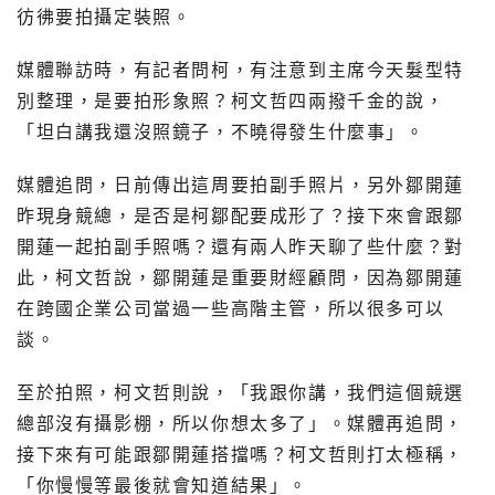
彷彿要拍攝定裝照。
媒體聯訪時，有記者問柯，有注意到主席今天髮型特
別整理，是要拍形象照？柯文哲四兩撥千金的說，
「坦白講我還沒照鏡子，不曉得發生什麼事」。
媒體追問，日前傳出這周要拍副手照片，另外鄒開蓮
昨現身競總，是否是柯鄒配要成形了？接下來會跟鄒
開蓮一起拍副手照嗎？還有兩人昨天聊了些什麼？對
此，柯文哲說，鄒開蓮是重要財經顧問，因為鄒開蓮
在跨國企業公司當過一些高階主管，所以很多可以
談。
至於拍照，柯文哲則說，「我跟你講，我們這個競選
總部沒有攝影棚，所以你想太多了」。媒體再追問，
接下來有可能跟鄒開蓮搭擋嗎？柯文哲則打太極稱，
「你慢慢等最後就會知道結果」。