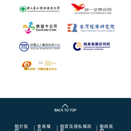
關於我
會員權
個資及隱私權政
聯絡我
們
益
策
們