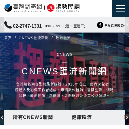
FACEBOO
02-2747-1331
10:00-19:00 (週一至週五)
首頁
CNEWS匯流新聞
政治匯流
CNEWS
CNEWS匯流新聞網
台灣知名內容型網路新媒體，2016年成立，由資深記者、
媒體人及影像工作者組成，專精數位匯流、醫藥生活、網路
科技、政治民調、新能源、金融財經及企業公益領域。
所有CNEWS新聞
健康匯流
國