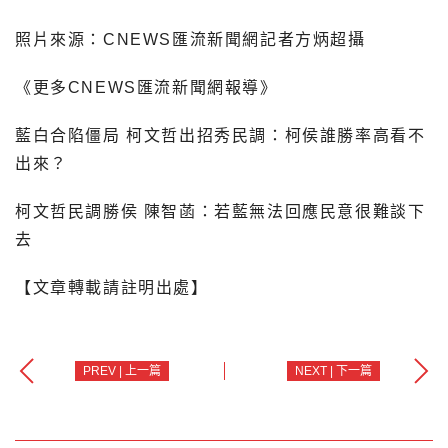
照片來源：CNEWS匯流新聞網記者方炳超攝
《更多CNEWS匯流新聞網報導》
藍白合陷僵局 柯文哲出招秀民調：柯侯誰勝率高看不
出來？
柯文哲民調勝侯 陳智菡：若藍無法回應民意很難談下
去
【文章轉載請註明出處】
PREV | 上一篇
NEXT | 下一篇