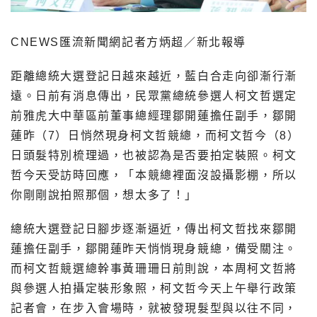
CNEWS匯流新聞網記者方炳超／新北報導
距離總統大選登記日越來越近，藍白合走向卻漸行漸
遠。日前有消息傳出，民眾黨總統參選人柯文哲選定
前雅虎大中華區前董事總經理鄒開蓮擔任副手，鄒開
蓮昨（7）日悄然現身柯文哲競總，而柯文哲今（8）
日頭髮特別梳理過，也被認為是否要拍定裝照。柯文
哲今天受訪時回應，「本競總裡面沒設攝影棚，所以
你剛剛說拍照那個，想太多了！」
總統大選登記日腳步逐漸逼近，傳出柯文哲找來鄒開
蓮擔任副手，鄒開蓮昨天悄悄現身競總，備受關注。
而柯文哲競選總幹事黃珊珊日前則說，本周柯文哲將
與參選人拍攝定裝形象照，柯文哲今天上午舉行政策
記者會，在步入會場時，就被發現髮型與以往不同，