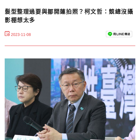
髮型整理過要與鄒開蓮拍照？柯文哲：競總沒攝
影棚想太多
2023-11-08